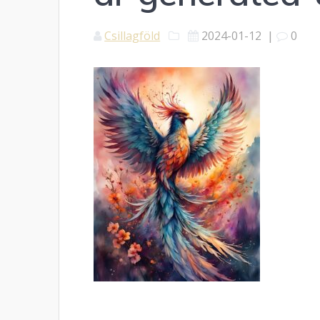
Csillagföld
2024-01-12
|
0