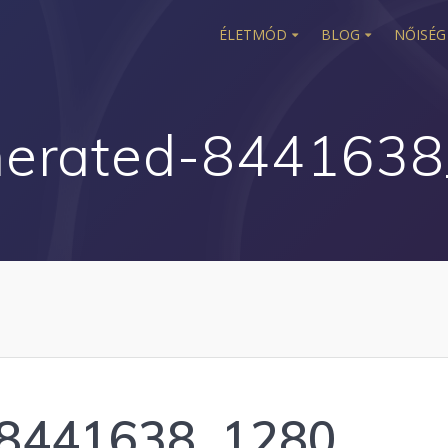
ÉLETMÓD
BLOG
NŐISÉG
nerated-844163
-8441638_1280