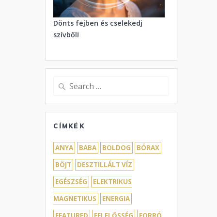
Dönts fejben és cselekedj
szívből!
Search
for:
CÍMKÉK
ANYA
BABA
BOLDOG
BÓRAX
BÖJT
DESZTILLÁLT VÍZ
EGÉSZSÉG
ELEKTRIKUS
MAGNETIKUS
ENERGIA
FEATURED
FELELŐSSÉG
FORRÓ