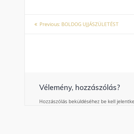
Bejegyzés
Previous
Previous:
BOLDOG UJJÁSZÜLETÉST
post:
navigáció
Vélemény, hozzászólás?
Hozzászólás beküldéséhez be kell jelentk