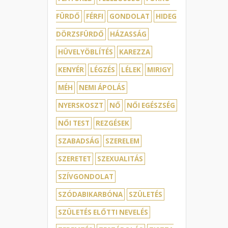
FÜRDŐ
FÉRFI
GONDOLAT
HIDEG
DÖRZSFÜRDŐ
HÁZASSÁG
HÜVELYÖBLÍTÉS
KAREZZA
KENYÉR
LÉGZÉS
LÉLEK
MIRIGY
MÉH
NEMI ÁPOLÁS
NYERSKOSZT
NŐ
NŐI EGÉSZSÉG
NŐI TEST
REZGÉSEK
SZABADSÁG
SZERELEM
SZERETET
SZEXUALITÁS
SZÍVGONDOLAT
SZÓDABIKARBÓNA
SZÜLETÉS
SZÜLETÉS ELŐTTI NEVELÉS