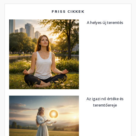
FRISS CIKKEK
A helyes új teremtés
Az igazi nő értéke és
teremtőereje