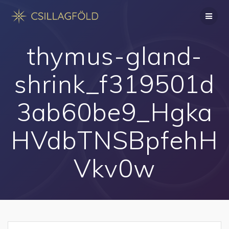
Skip
to
content
thymus-gland-
shrink_f319501d
3ab60be9_Hgka
HVdbTNSBpfehH
Vkv0w