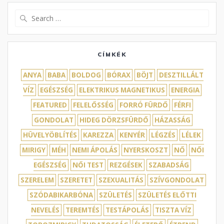
Search
for:
CÍMKÉK
ANYA
BABA
BOLDOG
BÓRAX
BÖJT
DESZTILLÁLT
VÍZ
EGÉSZSÉG
ELEKTRIKUS MAGNETIKUS
ENERGIA
FEATURED
FELELŐSSÉG
FORRÓ FÜRDŐ
FÉRFI
GONDOLAT
HIDEG DÖRZSFÜRDŐ
HÁZASSÁG
HÜVELYÖBLÍTÉS
KAREZZA
KENYÉR
LÉGZÉS
LÉLEK
MIRIGY
MÉH
NEMI ÁPOLÁS
NYERSKOSZT
NŐ
NŐI
EGÉSZSÉG
NŐI TEST
REZGÉSEK
SZABADSÁG
SZERELEM
SZERETET
SZEXUALITÁS
SZÍVGONDOLAT
SZÓDABIKARBÓNA
SZÜLETÉS
SZÜLETÉS ELŐTTI
NEVELÉS
TEREMTÉS
TESTÁPOLÁS
TISZTA VÍZ