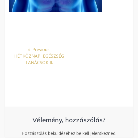
Bejegyzés
Previous
Previous:
navigáció
post:
HÉTKÖZNAPI EGÉSZSÉG
TANÁCSOK II.
Vélemény, hozzászólás?
Hozzászólás beküldéséhez be kell jelentkezned.