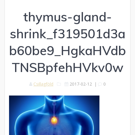
thymus-gland-
shrink_f319501d3a
b60be9_HgkaHVdb
TNSBpfehHVkv0w
Csillagföld
2017-02-12
|
0