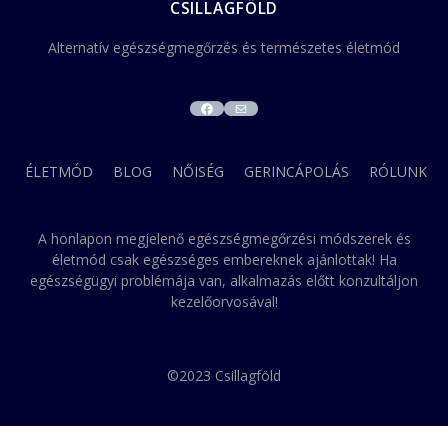
CSILLAGFÖLD
Alternatív egészségmegőrzés és természetes életmód
FACEBOOK
MAIL
ÉLETMÓD
BLOG
NŐISÉG
GERINCÁPOLÁS
RÓLUNK
A honlapon megjelenő egészségmegőrzési módszerek és
életmód csak egészséges embereknek ajánlottak! Ha
egészségügyi problémája van, alkalmazás előtt konzultáljon
kezelőorvosával!
©2023 Csillagföld