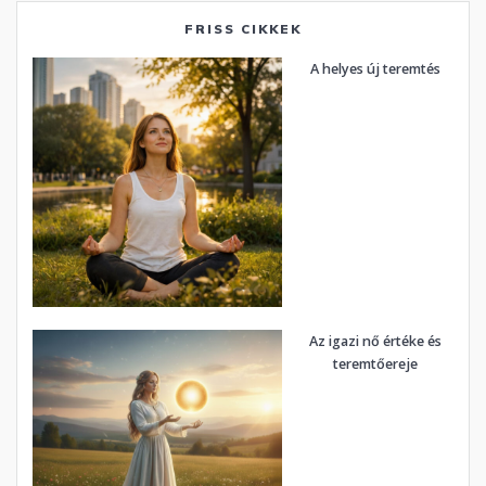
FRISS CIKKEK
A helyes új teremtés
Az igazi nő értéke és
teremtőereje