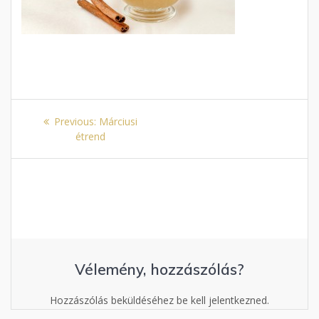
Bejegyzés
Previous
Previous:
Márciusi
navigáció
post:
étrend
Vélemény, hozzászólás?
Hozzászólás beküldéséhez be kell jelentkezned.