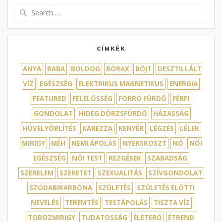
Search
for:
CÍMKÉK
ANYA
BABA
BOLDOG
BÓRAX
BÖJT
DESZTILLÁLT
VÍZ
EGÉSZSÉG
ELEKTRIKUS MAGNETIKUS
ENERGIA
FEATURED
FELELŐSSÉG
FORRÓ FÜRDŐ
FÉRFI
GONDOLAT
HIDEG DÖRZSFÜRDŐ
HÁZASSÁG
HÜVELYÖBLÍTÉS
KAREZZA
KENYÉR
LÉGZÉS
LÉLEK
MIRIGY
MÉH
NEMI ÁPOLÁS
NYERSKOSZT
NŐ
NŐI
EGÉSZSÉG
NŐI TEST
REZGÉSEK
SZABADSÁG
SZERELEM
SZERETET
SZEXUALITÁS
SZÍVGONDOLAT
SZÓDABIKARBÓNA
SZÜLETÉS
SZÜLETÉS ELŐTTI
NEVELÉS
TEREMTÉS
TESTÁPOLÁS
TISZTA VÍZ
TOBOZMIRIGY
TUDATOSSÁG
ÉLETERŐ
ÉTREND