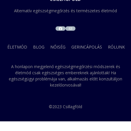
Alternatív egészségmegőrzés és természetes életmód
FACEBOOK
MAIL
ÉLETMÓD
BLOG
NŐISÉG
GERINCÁPOLÁS
RÓLUNK
A honlapon megjelenő egészségmegőrzési módszerek és
életmód csak egészséges embereknek ajánlottak! Ha
egészségügyi problémája van, alkalmazás előtt konzultáljon
kezelőorvosával!
©2023 Csillagföld