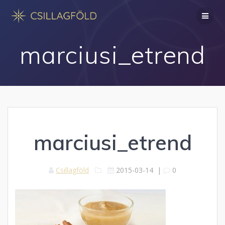
Skip
to
content
marciusi_etrend
marciusi_etrend
Csillagföld
2015-03-14
|
0