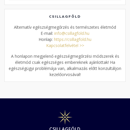
CSILLAGFÖLD
Alternatív egészségmegőrzés és természetes életmód
E-mail:
info@csillagfold.hu
Honlap:
https://csillagfold.hu
Kapcsolatfelvétel >>
A honlapon megjelenő egészségmegőrzési módszerek és
életmód csak egészséges embereknek ajánlottak! Ha
egészségügyi problémája van, alkalmazás előtt konzultáljon
kezelőorvosával!
CSILLAGFÖLD