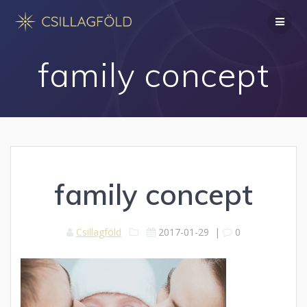
Skip
to
content
family concept
family concept
Csillagföld
2017-01-29
|
0