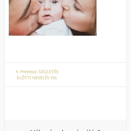
Bejegyzés
Previous
Previous:
SZÜLETÉS
navigáció
post:
ELŐTTI NEVELÉS VIII.