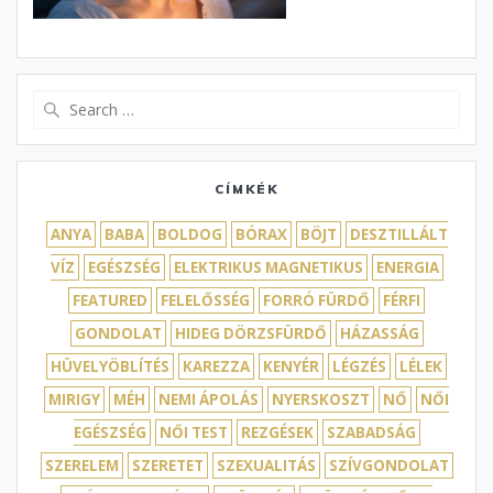
Search
for:
CÍMKÉK
ANYA
BABA
BOLDOG
BÓRAX
BÖJT
DESZTILLÁLT
VÍZ
EGÉSZSÉG
ELEKTRIKUS MAGNETIKUS
ENERGIA
FEATURED
FELELŐSSÉG
FORRÓ FÜRDŐ
FÉRFI
GONDOLAT
HIDEG DÖRZSFÜRDŐ
HÁZASSÁG
HÜVELYÖBLÍTÉS
KAREZZA
KENYÉR
LÉGZÉS
LÉLEK
MIRIGY
MÉH
NEMI ÁPOLÁS
NYERSKOSZT
NŐ
NŐI
EGÉSZSÉG
NŐI TEST
REZGÉSEK
SZABADSÁG
SZERELEM
SZERETET
SZEXUALITÁS
SZÍVGONDOLAT