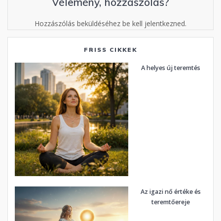
Vélemény, hozzászólás?
Hozzászólás beküldéséhez be kell jelentkezned.
FRISS CIKKEK
A helyes új teremtés
Az igazi nő értéke és
teremtőereje