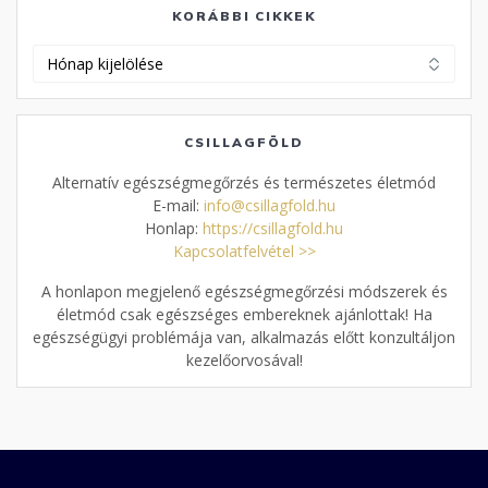
KORÁBBI CIKKEK
Korábbi
cikkek
CSILLAGFÖLD
Alternatív egészségmegőrzés és természetes életmód
E-mail:
info@csillagfold.hu
Honlap:
https://csillagfold.hu
Kapcsolatfelvétel >>
A honlapon megjelenő egészségmegőrzési módszerek és
életmód csak egészséges embereknek ajánlottak! Ha
egészségügyi problémája van, alkalmazás előtt konzultáljon
kezelőorvosával!