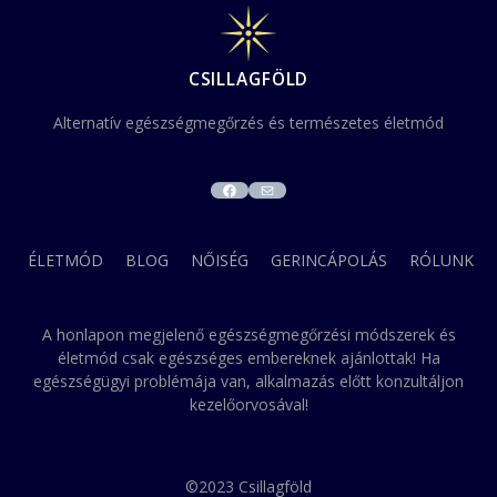
CSILLAGFÖLD
Alternatív egészségmegőrzés és természetes életmód
FACEBOOK
MAIL
ÉLETMÓD
BLOG
NŐISÉG
GERINCÁPOLÁS
RÓLUNK
A honlapon megjelenő egészségmegőrzési módszerek és
életmód csak egészséges embereknek ajánlottak! Ha
egészségügyi problémája van, alkalmazás előtt konzultáljon
kezelőorvosával!
©2023 Csillagföld