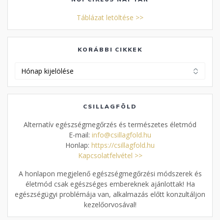
Táblázat letöltése >>
KORÁBBI CIKKEK
Korábbi
cikkek
CSILLAGFÖLD
Alternatív egészségmegőrzés és természetes életmód
E-mail:
info@csillagfold.hu
Honlap:
https://csillagfold.hu
Kapcsolatfelvétel >>
A honlapon megjelenő egészségmegőrzési módszerek és
életmód csak egészséges embereknek ajánlottak! Ha
egészségügyi problémája van, alkalmazás előtt konzultáljon
kezelőorvosával!