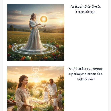
Az igazi nő értéke és
teremtőereje
A nő hatása és szerepe
a párkapcsolatban és a
fejlődésben