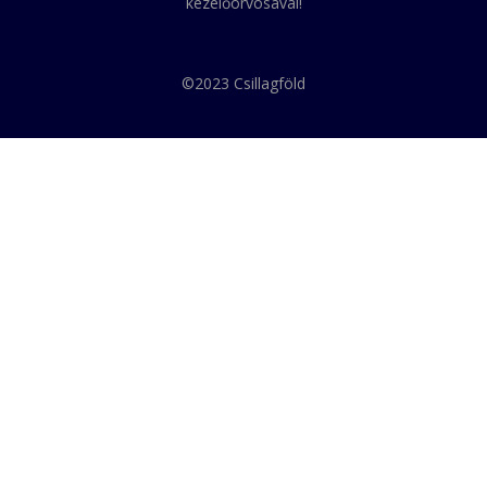
kezelőorvosával!
©2023 Csillagföld