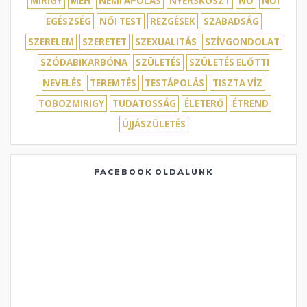
MIRIGY
MÉH
NEMI ÁPOLÁS
NYERSKOSZT
NŐ
NŐI
EGÉSZSÉG
NŐI TEST
REZGÉSEK
SZABADSÁG
SZERELEM
SZERETET
SZEXUALITÁS
SZÍVGONDOLAT
SZÓDABIKARBÓNA
SZÜLETÉS
SZÜLETÉS ELŐTTI
NEVELÉS
TEREMTÉS
TESTÁPOLÁS
TISZTA VÍZ
TOBOZMIRIGY
TUDATOSSÁG
ÉLETERŐ
ÉTREND
ÚJJÁSZÜLETÉS
FACEBOOK OLDALUNK