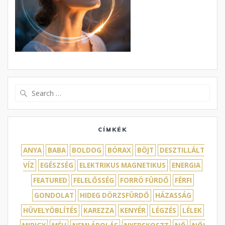
Search
for:
CÍMKÉK
ANYA
BABA
BOLDOG
BÓRAX
BÖJT
DESZTILLÁLT
VÍZ
EGÉSZSÉG
ELEKTRIKUS MAGNETIKUS
ENERGIA
FEATURED
FELELŐSSÉG
FORRÓ FÜRDŐ
FÉRFI
GONDOLAT
HIDEG DÖRZSFÜRDŐ
HÁZASSÁG
HÜVELYÖBLÍTÉS
KAREZZA
KENYÉR
LÉGZÉS
LÉLEK