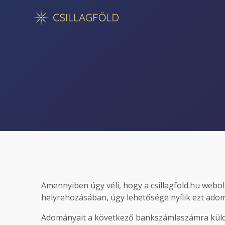
Skip
to
content
Amennyiben úgy véli, hogy a csillagfold.hu webo
helyrehozásában, úgy lehetősége nyílik ezt ado
Adományait a következő bankszámlaszámra küld