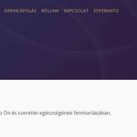
GERINCÁPOLÁS
RÓLUNK
KAPCSOLAT
ESPERANTO
az Ön és szerettei egészségének fenntartásában,