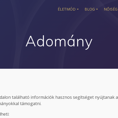
ÉLETMÓD
BLOG
NŐISÉG
Adomány
ldalon található információk hasznos segítséget nyújtanak 
mányokkal támogatni.
heti: