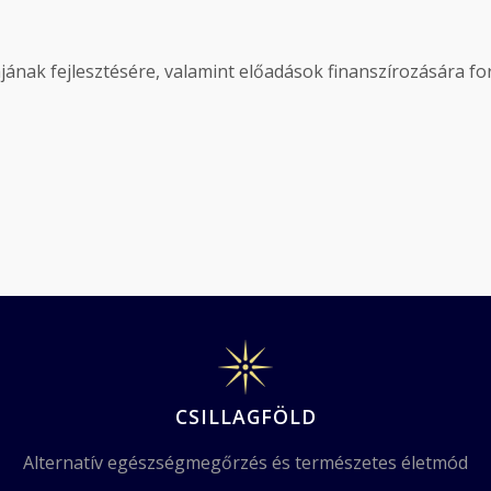
nak fejlesztésére, valamint előadások finanszírozására ford
CSILLAGFÖLD
Alternatív egészségmegőrzés és természetes életmód