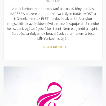
2020-11-01
A mai korban már a titkos tanításokra IS fény derül. A
KAREZZA a szerelem tudománya is ilyen tudás. MOST a
NŐKnek, mint az ÉLET hordozóinak az Új Aranykor
megszülőinek az ölükben lévő dimenzió kapujukat IS rendbe
kell szedni, egészségessé kell tenni. Nem elegendő a ,,spiri,,
ébredés, tanfolyamok beavatások sora, hanem a testi
LÉNYünkben is újjá…
READ MORE