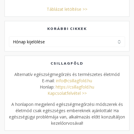
Táblázat letöltése >>
KORÁBBI CIKKEK
Korábbi
cikkek
CSILLAGFÖLD
Alternatív egészségmegőrzés és természetes életmód
E-mail:
info@csillagfold.hu
Honlap:
https://csillagfold.hu
Kapcsolatfelvétel >>
A honlapon megjelenő egészségmegőrzési módszerek és
életmód csak egészséges embereknek ajánlottak! Ha
egészségügyi problémája van, alkalmazás előtt konzultáljon
kezelőorvosával!