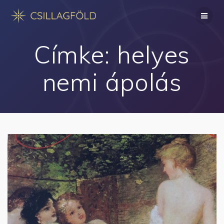
Skip
to
content
Címke:
helyes
nemi ápolás