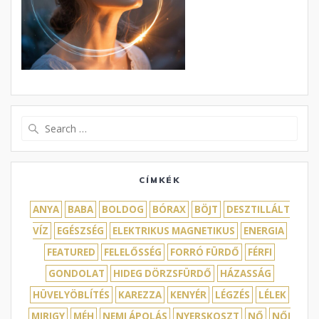
Search
for:
CÍMKÉK
ANYA
BABA
BOLDOG
BÓRAX
BÖJT
DESZTILLÁLT
VÍZ
EGÉSZSÉG
ELEKTRIKUS MAGNETIKUS
ENERGIA
FEATURED
FELELŐSSÉG
FORRÓ FÜRDŐ
FÉRFI
GONDOLAT
HIDEG DÖRZSFÜRDŐ
HÁZASSÁG
HÜVELYÖBLÍTÉS
KAREZZA
KENYÉR
LÉGZÉS
LÉLEK
MIRIGY
MÉH
NEMI ÁPOLÁS
NYERSKOSZT
NŐ
NŐI