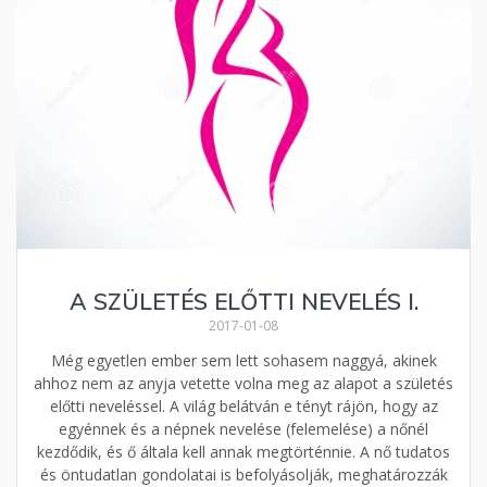
A SZÜLETÉS ELŐTTI NEVELÉS I.
2017-01-08
Még egyetlen ember sem lett sohasem naggyá, akinek
ahhoz nem az anyja vetette volna meg az alapot a születés
előtti neveléssel. A világ belátván e tényt rájön, hogy az
egyénnek és a népnek nevelése (felemelése) a nőnél
kezdődik, és ő általa kell annak megtörténnie. A nő tudatos
és öntudatlan gondolatai is befolyásolják, meghatározzák