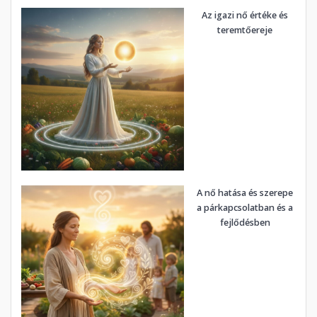
Az igazi nő értéke és
teremtőereje
A nő hatása és szerepe
a párkapcsolatban és a
fejlődésben