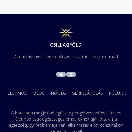
CSILLAGFÖLD
Alternatív egészségmegőrzés és természetes életmód
FACEBOOK
MAIL
ÉLETMÓD
BLOG
NŐISÉG
GERINCÁPOLÁS
RÓLUNK
A honlapon megjelenő egészségmegőrzési módszerek és
életmód csak egészséges embereknek ajánlottak! Ha
egészségügyi problémája van, alkalmazás előtt konzultáljon
kezelőorvosával!