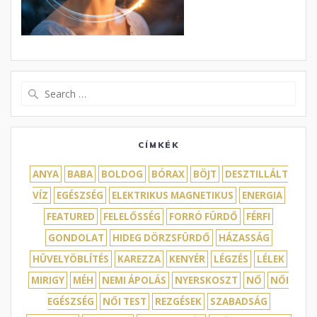
Search
for:
CÍMKÉK
ANYA
BABA
BOLDOG
BÓRAX
BÖJT
DESZTILLÁLT
VÍZ
EGÉSZSÉG
ELEKTRIKUS MAGNETIKUS
ENERGIA
FEATURED
FELELŐSSÉG
FORRÓ FÜRDŐ
FÉRFI
GONDOLAT
HIDEG DÖRZSFÜRDŐ
HÁZASSÁG
HÜVELYÖBLÍTÉS
KAREZZA
KENYÉR
LÉGZÉS
LÉLEK
MIRIGY
MÉH
NEMI ÁPOLÁS
NYERSKOSZT
NŐ
NŐI
EGÉSZSÉG
NŐI TEST
REZGÉSEK
SZABADSÁG