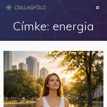
Skip
to
content
Címke:
energia