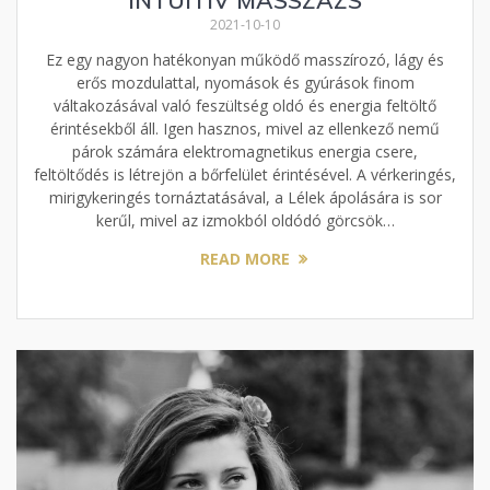
INTUITÍV MASSZÁZS
2021-10-10
Ez egy nagyon hatékonyan működő masszírozó, lágy és
erős mozdulattal, nyomások és gyúrások finom
váltakozásával való feszültség oldó és energia feltöltő
érintésekből áll. Igen hasznos, mivel az ellenkező nemű
párok számára elektromagnetikus energia csere,
feltöltődés is létrejön a bőrfelület érintésével. A vérkeringés,
mirigykeringés tornáztatásával, a Lélek ápolására is sor
kerűl, mivel az izmokból oldódó görcsök…
READ MORE