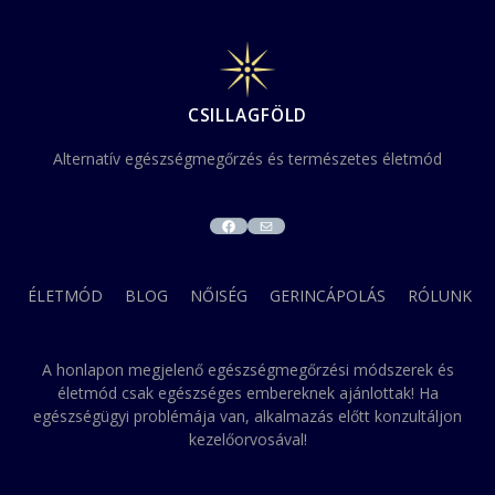
CSILLAGFÖLD
Alternatív egészségmegőrzés és természetes életmód
FACEBOOK
MAIL
ÉLETMÓD
BLOG
NŐISÉG
GERINCÁPOLÁS
RÓLUNK
A honlapon megjelenő egészségmegőrzési módszerek és
életmód csak egészséges embereknek ajánlottak! Ha
egészségügyi problémája van, alkalmazás előtt konzultáljon
kezelőorvosával!