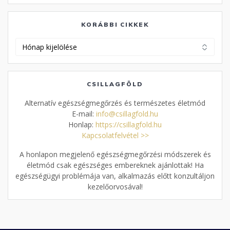
KORÁBBI CIKKEK
Korábbi
cikkek
CSILLAGFÖLD
Alternatív egészségmegőrzés és természetes életmód
E-mail:
info@csillagfold.hu
Honlap:
https://csillagfold.hu
Kapcsolatfelvétel >>
A honlapon megjelenő egészségmegőrzési módszerek és
életmód csak egészséges embereknek ajánlottak! Ha
egészségügyi problémája van, alkalmazás előtt konzultáljon
kezelőorvosával!