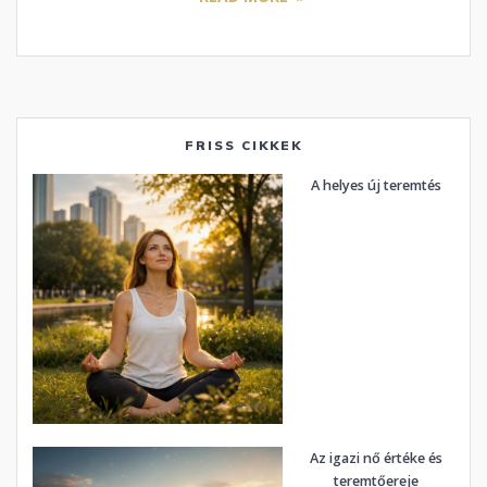
FRISS CIKKEK
A helyes új teremtés
Az igazi nő értéke és
teremtőereje