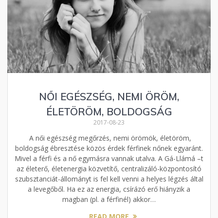
NŐI EGÉSZSÉG, NEMI ÖRÖM,
ÉLETÖRÖM, BOLDOGSÁG
2017-08-23
A női egészség megőrzés, nemi örömök, életöröm,
boldogság ébresztése közös érdek férfinek nőnek egyaránt.
Mivel a férfi és a nő egymásra vannak utalva. A Gá-Llámá –t
az életerő, életenergia közvetítő, centralizáló-központosító
szubsztanciát-állományt is fel kell venni a helyes légzés által
a levegőből. Ha ez az energia, csírázó erő hiányzik a
magban (pl. a férfinél) akkor…
READ MORE