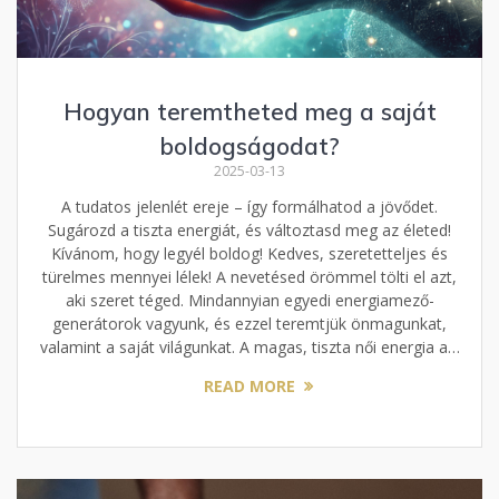
Hogyan teremtheted meg a saját
boldogságodat?
2025-03-13
A tudatos jelenlét ereje – így formálhatod a jövődet.
Sugározd a tiszta energiát, és változtasd meg az életed!
Kívánom, hogy legyél boldog! Kedves, szeretetteljes és
türelmes mennyei lélek! A nevetésed örömmel tölti el azt,
aki szeret téged. Mindannyian egyedi energiamező-
generátorok vagyunk, és ezzel teremtjük önmagunkat,
valamint a saját világunkat. A magas, tiszta női energia a…
READ MORE