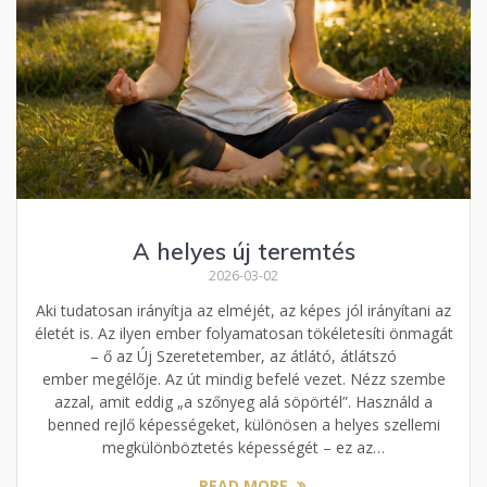
A helyes új teremtés
2026-03-02
Aki tudatosan irányítja az elméjét, az képes jól irányítani az
életét is. Az ilyen ember folyamatosan tökéletesíti önmagát
– ő az Új Szeretetember, az átlátó, átlátszó
ember megélője. Az út mindig befelé vezet. Nézz szembe
azzal, amit eddig „a szőnyeg alá söpörtél”. Használd a
benned rejlő képességeket, különösen a helyes szellemi
megkülönböztetés képességét – ez az…
READ MORE