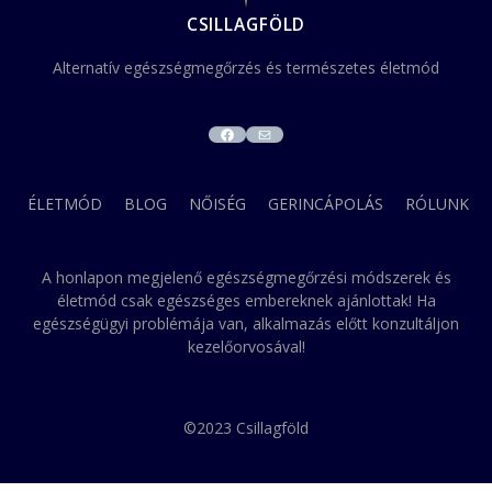
CSILLAGFÖLD
Alternatív egészségmegőrzés és természetes életmód
FACEBOOK
MAIL
ÉLETMÓD
BLOG
NŐISÉG
GERINCÁPOLÁS
RÓLUNK
A honlapon megjelenő egészségmegőrzési módszerek és
életmód csak egészséges embereknek ajánlottak! Ha
egészségügyi problémája van, alkalmazás előtt konzultáljon
kezelőorvosával!
©2023 Csillagföld