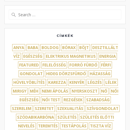
Search
for:
CÍMKÉK
ANYA
BABA
BOLDOG
BÓRAX
BÖJT
DESZTILLÁLT
VÍZ
EGÉSZSÉG
ELEKTRIKUS MAGNETIKUS
ENERGIA
FEATURED
FELELŐSSÉG
FORRÓ FÜRDŐ
FÉRFI
GONDOLAT
HIDEG DÖRZSFÜRDŐ
HÁZASSÁG
HÜVELYÖBLÍTÉS
KAREZZA
KENYÉR
LÉGZÉS
LÉLEK
MIRIGY
MÉH
NEMI ÁPOLÁS
NYERSKOSZT
NŐ
NŐI
EGÉSZSÉG
NŐI TEST
REZGÉSEK
SZABADSÁG
SZERELEM
SZERETET
SZEXUALITÁS
SZÍVGONDOLAT
SZÓDABIKARBÓNA
SZÜLETÉS
SZÜLETÉS ELŐTTI
NEVELÉS
TEREMTÉS
TESTÁPOLÁS
TISZTA VÍZ