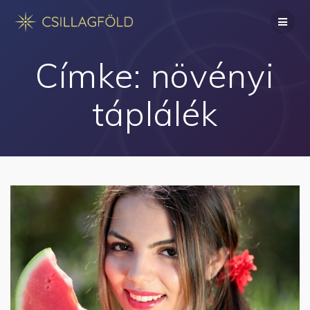
Skip
to
content
Címke:
növényi
táplálék