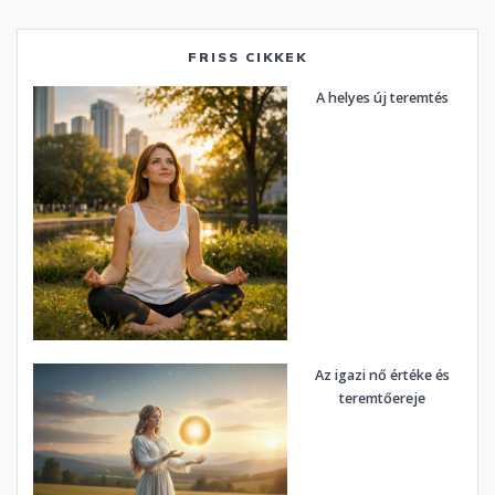
FRISS CIKKEK
A helyes új teremtés
Az igazi nő értéke és
teremtőereje