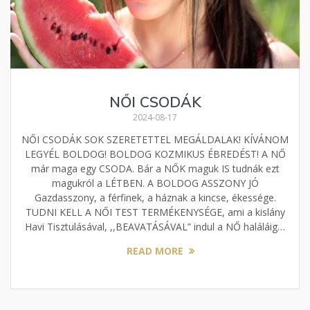
NŐI CSODÁK
2024-08-17
NŐI CSODÁK SOK SZERETETTEL MEGÁLDALAK! KÍVÁNOM
LEGYÉL BOLDOG! BOLDOG KOZMIKUS ÉBREDÉST! A NŐ
már maga egy CSODA. Bár a NŐK maguk IS tudnák ezt
magukról a LÉTBEN. A BOLDOG ASSZONY JÓ
Gazdasszony, a férfinek, a háznak a kincse, ékessége.
TUDNI KELL A NŐI TEST TERMÉKENYSÉGE, ami a kislány
Havi Tisztulásával, ,,BEAVATÁSÁVAL” indul a NŐ haláláig…
READ MORE