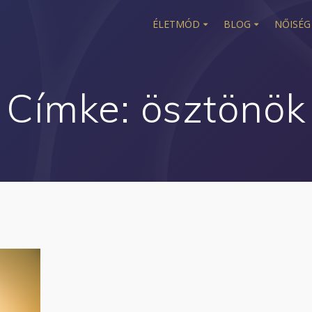
ÉLETMÓD
BLOG
NŐISÉG
Címke:
ösztönök