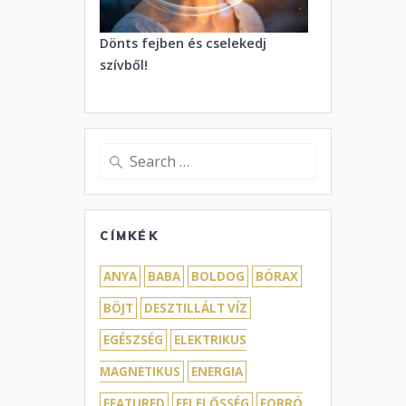
Dönts fejben és cselekedj
szívből!
Search
for:
CÍMKÉK
ANYA
BABA
BOLDOG
BÓRAX
BÖJT
DESZTILLÁLT VÍZ
EGÉSZSÉG
ELEKTRIKUS
MAGNETIKUS
ENERGIA
FEATURED
FELELŐSSÉG
FORRÓ