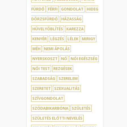
FÜRDŐ
FÉRFI
GONDOLAT
HIDEG
DÖRZSFÜRDŐ
HÁZASSÁG
HÜVELYÖBLÍTÉS
KAREZZA
KENYÉR
LÉGZÉS
LÉLEK
MIRIGY
MÉH
NEMI ÁPOLÁS
NYERSKOSZT
NŐ
NŐI EGÉSZSÉG
NŐI TEST
REZGÉSEK
SZABADSÁG
SZERELEM
SZERETET
SZEXUALITÁS
SZÍVGONDOLAT
SZÓDABIKARBÓNA
SZÜLETÉS
SZÜLETÉS ELŐTTI NEVELÉS