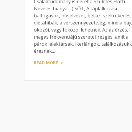
Családtudomány ismeret a Születés Előtti
Nevelés hiánya,…) SŐT, A táplálkozási
balfogások, húsélvezet, bélláz, székrekedés,
diétahibák, a vérszennyezettség, mind a baj
okozói, vagy fokozói lehetnek. Az az érzés,
magas frekvenciájú szeretet rezgés, amit a
párok lélektársak, ikerlángok, találkozásuk
éreznek,…
READ MORE