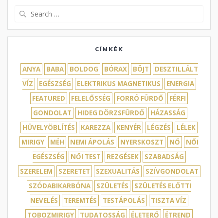
Search
for:
CÍMKÉK
ANYA
BABA
BOLDOG
BÓRAX
BÖJT
DESZTILLÁLT
VÍZ
EGÉSZSÉG
ELEKTRIKUS MAGNETIKUS
ENERGIA
FEATURED
FELELŐSSÉG
FORRÓ FÜRDŐ
FÉRFI
GONDOLAT
HIDEG DÖRZSFÜRDŐ
HÁZASSÁG
HÜVELYÖBLÍTÉS
KAREZZA
KENYÉR
LÉGZÉS
LÉLEK
MIRIGY
MÉH
NEMI ÁPOLÁS
NYERSKOSZT
NŐ
NŐI
EGÉSZSÉG
NŐI TEST
REZGÉSEK
SZABADSÁG
SZERELEM
SZERETET
SZEXUALITÁS
SZÍVGONDOLAT
SZÓDABIKARBÓNA
SZÜLETÉS
SZÜLETÉS ELŐTTI
NEVELÉS
TEREMTÉS
TESTÁPOLÁS
TISZTA VÍZ
TOBOZMIRIGY
TUDATOSSÁG
ÉLETERŐ
ÉTREND