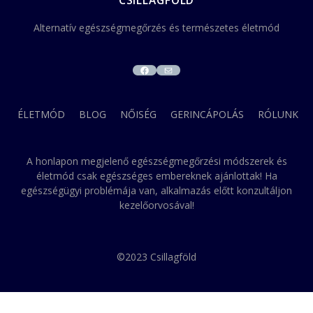
CSILLAGFÖLD
Alternatív egészségmegőrzés és természetes életmód
FACEBOOK
MAIL
ÉLETMÓD
BLOG
NŐISÉG
GERINCÁPOLÁS
RÓLUNK
A honlapon megjelenő egészségmegőrzési módszerek és
életmód csak egészséges embereknek ajánlottak! Ha
egészségügyi problémája van, alkalmazás előtt konzultáljon
kezelőorvosával!
©2023 Csillagföld