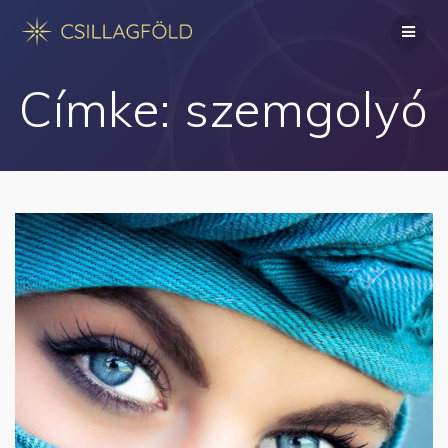
Skip
to
content
Címke:
szemgolyó