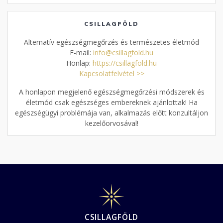
CSILLAGFÖLD
Alternatív egészségmegőrzés és természetes életmód
E-mail:
info@csillagfold.hu
Honlap:
https://csillagfold.hu
Kapcsolatfelvétel >>
A honlapon megjelenő egészségmegőrzési módszerek és
életmód csak egészséges embereknek ajánlottak! Ha
egészségügyi problémája van, alkalmazás előtt konzultáljon
kezelőorvosával!
CSILLAGFÖLD