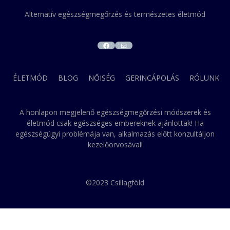
Alternatív egészségmegőrzés és természetes életmód
FACEBOOK
MAIL
ÉLETMÓD
BLOG
NŐISÉG
GERINCÁPOLÁS
RÓLUNK
A honlapon megjelenő egészségmegőrzési módszerek és
életmód csak egészséges embereknek ajánlottak! Ha
egészségügyi problémája van, alkalmazás előtt konzultáljon
kezelőorvosával!
©2023 Csillagföld