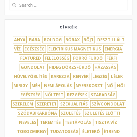
Search
for:
CÍMKÉK
ANYA
BABA
BOLDOG
BÓRAX
BÖJT
DESZTILLÁLT
VÍZ
EGÉSZSÉG
ELEKTRIKUS MAGNETIKUS
ENERGIA
FEATURED
FELELŐSSÉG
FORRÓ FÜRDŐ
FÉRFI
GONDOLAT
HIDEG DÖRZSFÜRDŐ
HÁZASSÁG
HÜVELYÖBLÍTÉS
KAREZZA
KENYÉR
LÉGZÉS
LÉLEK
MIRIGY
MÉH
NEMI ÁPOLÁS
NYERSKOSZT
NŐ
NŐI
EGÉSZSÉG
NŐI TEST
REZGÉSEK
SZABADSÁG
SZERELEM
SZERETET
SZEXUALITÁS
SZÍVGONDOLAT
SZÓDABIKARBÓNA
SZÜLETÉS
SZÜLETÉS ELŐTTI
NEVELÉS
TEREMTÉS
TESTÁPOLÁS
TISZTA VÍZ
TOBOZMIRIGY
TUDATOSSÁG
ÉLETERŐ
ÉTREND