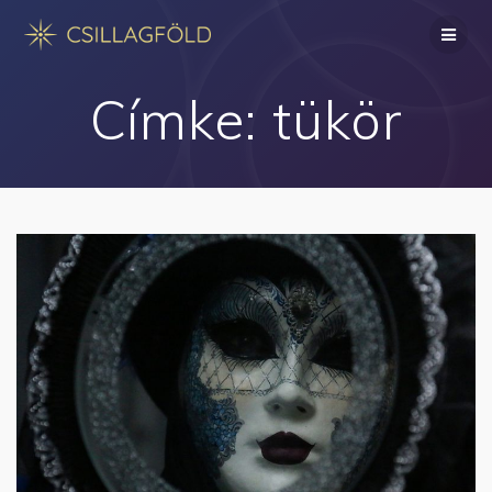
Skip
to
content
Címke:
tükör