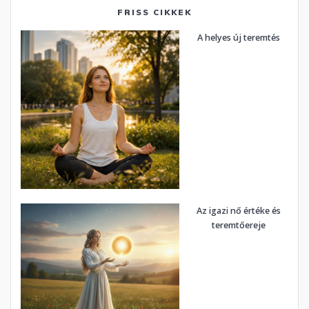
FRISS CIKKEK
A helyes új teremtés
Az igazi nő értéke és
teremtőereje