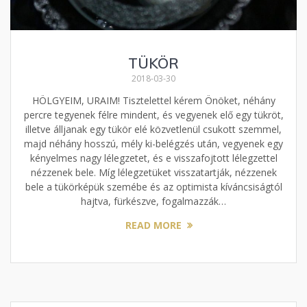
TÜKÖR
2018-03-30
HÖLGYEIM, URAIM! Tisztelettel kérem Önöket, néhány
percre tegyenek félre mindent, és vegyenek elő egy tükröt,
illetve álljanak egy tükör elé közvetlenül csukott szemmel,
majd néhány hosszú, mély ki-belégzés után, vegyenek egy
kényelmes nagy lélegzetet, és e visszafojtott lélegzettel
nézzenek bele. Míg lélegzetüket visszatartják, nézzenek
bele a tükörképük szemébe és az optimista kíváncsiságtól
hajtva, fürkészve, fogalmazzák…
READ MORE