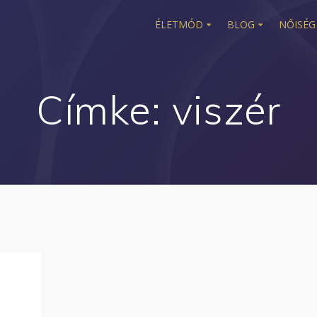
ÉLETMÓD
BLOG
NŐISÉG
Címke:
viszér