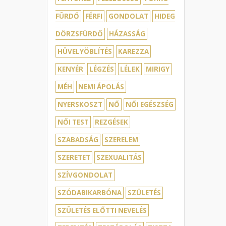
FÜRDŐ
FÉRFI
GONDOLAT
HIDEG
DÖRZSFÜRDŐ
HÁZASSÁG
HÜVELYÖBLÍTÉS
KAREZZA
KENYÉR
LÉGZÉS
LÉLEK
MIRIGY
MÉH
NEMI ÁPOLÁS
NYERSKOSZT
NŐ
NŐI EGÉSZSÉG
NŐI TEST
REZGÉSEK
SZABADSÁG
SZERELEM
SZERETET
SZEXUALITÁS
SZÍVGONDOLAT
SZÓDABIKARBÓNA
SZÜLETÉS
SZÜLETÉS ELŐTTI NEVELÉS