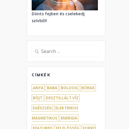
Dönts fejben és cselekedj
szívből!
Search
for:
CÍMKÉK
ANYA
BABA
BOLDOG
BÓRAX
BÖJT
DESZTILLÁLT VÍZ
EGÉSZSÉG
ELEKTRIKUS
MAGNETIKUS
ENERGIA
FEATURED
FELELŐSSÉG
FORRÓ