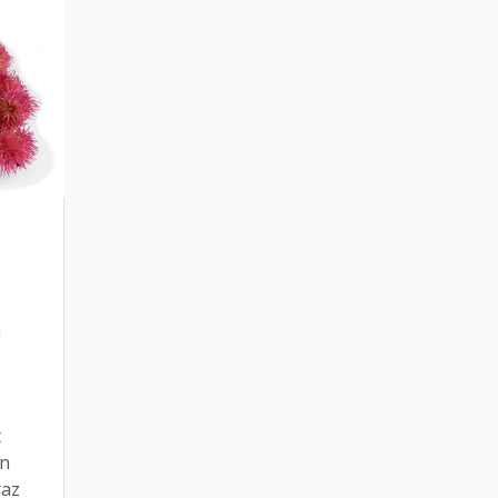
a
l
t
én
raz