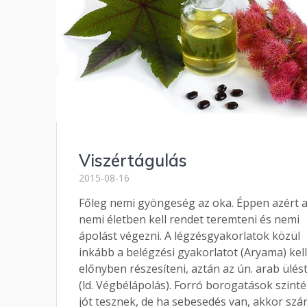
Viszértágulás
2015-08-16
Főleg nemi gyöngeség az oka. Éppen azért 
nemi életben kell rendet teremteni és nemi
ápolást végezni. A légzésgyakorlatok közül
inkább a belégzési gyakorlatot (Aryama) kel
előnyben részesíteni, aztán az ún. arab ülés
(ld. Végbélápolás). Forró borogatások szint
jót tesznek, de ha sebesedés van, akkor szá