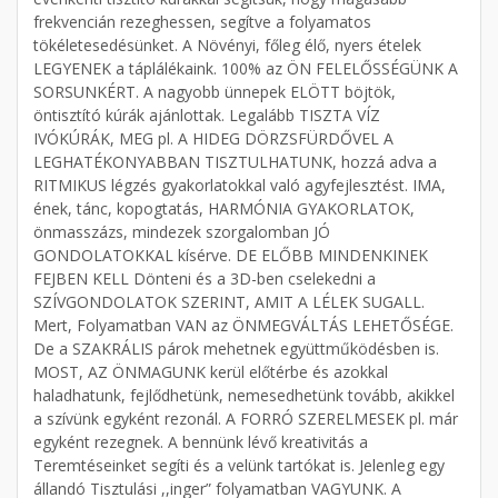
frekvencián rezeghessen, segítve a folyamatos
tökéletesedésünket. A Növényi, főleg élő, nyers ételek
LEGYENEK a táplálékaink. 100% az ÖN FELELŐSSÉGÜNK A
SORSUNKÉRT. A nagyobb ünnepek ELÖTT böjtök,
öntisztító kúrák ajánlottak. Legalább TISZTA VÍZ
IVÓKÚRÁK, MEG pl. A HIDEG DÖRZSFÜRDŐVEL A
LEGHATÉKONYABBAN TISZTULHATUNK, hozzá adva a
RITMIKUS légzés gyakorlatokkal való agyfejlesztést. IMA,
ének, tánc, kopogtatás, HARMÓNIA GYAKORLATOK,
önmasszázs, mindezek szorgalomban JÓ
GONDOLATOKKAL kísérve. DE ELŐBB MINDENKINEK
FEJBEN KELL Dönteni és a 3D-ben cselekedni a
SZÍVGONDOLATOK SZERINT, AMIT A LÉLEK SUGALL.
Mert, Folyamatban VAN az ÖNMEGVÁLTÁS LEHETŐSÉGE.
De a SZAKRÁLIS párok mehetnek együttműködésben is.
MOST, AZ ÖNMAGUNK kerül előtérbe és azokkal
haladhatunk, fejlődhetünk, nemesedhetünk tovább, akikkel
a szívünk egyként rezonál. A FORRÓ SZERELMESEK pl. már
egyként rezegnek. A bennünk lévő kreativitás a
Teremtéseinket segíti és a velünk tartókat is. Jelenleg egy
állandó Tisztulási ,,inger” folyamatban VAGYUNK. A