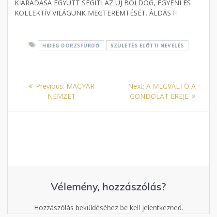
KIÁRADÁSA EGYÜTT SEGÍTI AZ ÚJ BOLDOG, EGYÉNI ÉS
KOLLEKTÍV VILÁGUNK MEGTEREMTÉSÉT. ÁLDÁST!
HIDEG DÖRZSFÜRDŐ
SZÜLETÉS ELŐTTI NEVELÉS
Bejegyzés
Previous
Next
Previous:
MAGYAR
Next:
A MEGVÁLTÓ A
navigáció
post:
post:
NEMZET
GONDOLAT EREJE
Vélemény, hozzászólás?
Hozzászólás beküldéséhez be kell jelentkezned.