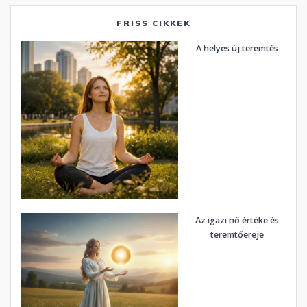
FRISS CIKKEK
A helyes új teremtés
Az igazi nő értéke és
teremtőereje