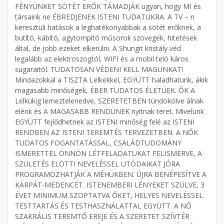
FÉNYÜNKET SÖTÉT ERŐK TÁMADJÁK ugyan, hogy MI és
társaink ne ÉBREDJENEK ISTENI TUDATUKRA. A TV – n
keresztüli hatások a leghatékonyabbak a sötét erőknek, a
butító, kábító, agytompító műsorok szövegek, hitetések
által, de jobb ezeket elkerülni. A Shungit kristály véd
legalább az elektroszogtól, WIFI és a mobil teló káros
sugaraitól. TUDATOSAN VÉDENI KELL MAGUNKAT!
Mindazokkal a TISZTA Lelkekkel, EGYÜTT haladhatunk, akik
magasabb minőségek, ÉBER TUDATOS ÉLETÜEK. ŐK A
Lelkükig lemeztelenedve, SZERETETBEN tündökölve álnak
elénk és A MAGASABB RENDÜNEK nyitnak teret. Mivelünk
EGYÜTT fejlődhetnek az ISTENI minőség felé az ISTENI
RENDBEN AZ ISTENI TEREMTÉS TERVEZETBEN. A NŐK
TUDATOS FOGANTATÁSSAL, CSALÁDTUDOMÁNY
ISMERETTEL ÖNNÖN LÉTFELADATUKAT FELISMERVE, A
SZÜLETÉS ELÖTTI NEVELÉSSEL UTÓDAIKAT JÓRA
PROGRAMOZHATJÁK A MÉHÜKBEN. ÚJRA BENÉPESÍTVE A
KÁRPÁT-MEDENCÉT. ISTENEMBERI LÉNYEKET SZÜLVE, 3
ÉVET MINIMUM SZOPTATVA ŐKET, HELYES NEVELÉSSEL
TESTTARTÁS ÉS TESTHASZNÁLATTAL EGYÜTT. A NŐ
SZAKRÁLIS TEREMTŐ EREJE ÉS A SZERETET SZÍVTÉR