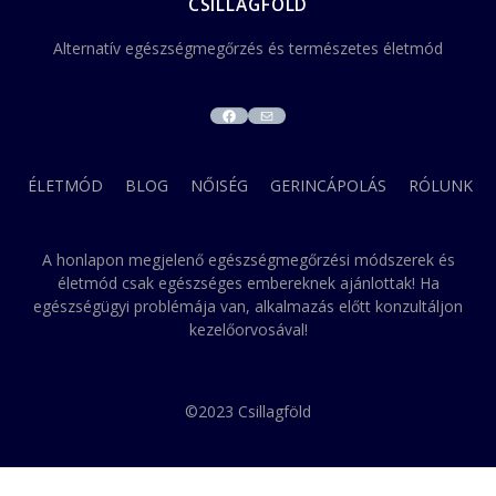
CSILLAGFÖLD
Alternatív egészségmegőrzés és természetes életmód
FACEBOOK
MAIL
ÉLETMÓD
BLOG
NŐISÉG
GERINCÁPOLÁS
RÓLUNK
A honlapon megjelenő egészségmegőrzési módszerek és
életmód csak egészséges embereknek ajánlottak! Ha
egészségügyi problémája van, alkalmazás előtt konzultáljon
kezelőorvosával!
©2023 Csillagföld