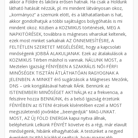
akkor a Földre és lakóira erősen hatnak. Ha csak a Holdunk
látható hatását nézzük, pl. mi mindent látványosan okoz,
,,kormányoz” a szemünk elött, és a láthatatlanban is hat,
akkor gondolhatjuk a többi sajátságos bolygóhatás is mi
mindent okoz. Közben a KOZMIKUS történések, MEG A
NAPKITÖRÉSEK, továbbra is mágneses viharokat keltenek,
ezek most minket sarkalnak AZ ÖNNEMESÍTÉSRE, A
FELTÉTLEN SZERETET MEGÉLÉSÉRE, hogy a kapcsolati
minőségeink JOBBÁ ALAKULJANAK. Ezek az átalakulások a
KOZMIKUS Térben máshol is vannak. NÁLUNK MOST, a
Meztelen Igazság FÉNYÉBEN A SZAKRÁLIS NŐI-FÉRFI
MINŐSÉGEK TISZTÁN ÁTLÁTHATÓAN RAGYOGNAK A
JELENBEN. A MINKET érő sugárzások a Mágneses Mezőnk,
DNS – ünk korigálásával hatnak RÁnk. Bennünk az
ISTENEMBERI MINŐSÉGET AKTIVÁLJA ez a frekvencia, a
felszínre hozza BENNÜNK, és a belső Igazság érzetünk
FÉNYÉBEN az ISTENI érzések kíséretében ezzel a MOST
megszületendő jövőnkbe ,,beengedjük” MAG-UNKAT.
MOST, AZ ÚJ FÖLD ENERGIA kapui nyitva állnak,
beléphetünk Lelkünk FÉNYÉT követve és a régi, már elavult
minőségeink, hibáink elhagyhatóak. A testünket a negyed
évenkénti tisztító kúrákkal segítsük, hogy magasabb