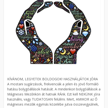
KÍVÁNOM, LEGYETEK BOLDOGOK! HASZNÁLJÁTOK JÓRA
A mostani sugárzások, frekvenciák a jelen és jövő formáló
hatásu bolygóállások hatását. A mindenkori bolygóállások a
Mágneses Mezőnkön át hatnak RÁnk. Ezt kell NEKÜNK jóra
használni, vagy TUDATOSAN felülírni. Mert, AMIKOR az Ő
mágneses mezőik egymás közelébe jutva összevegyülnek,