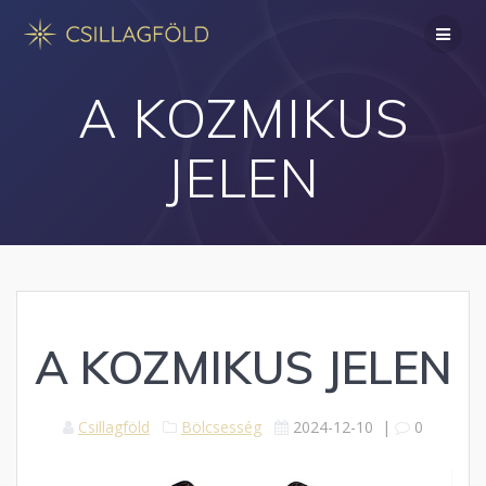
Skip
to
content
A KOZMIKUS
JELEN
A KOZMIKUS JELEN
Csillagföld
Bölcsesség
2024-12-10
|
0