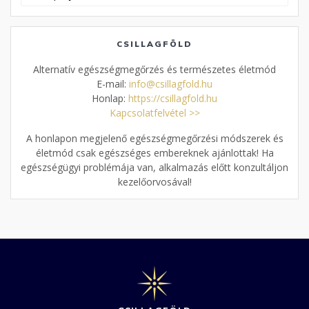
cikkek
CSILLAGFÖLD
Alternatív egészségmegőrzés és természetes életmód
E-mail:
info@csillagfold.hu
Honlap:
https://csillagfold.hu
Kapcsolatfelvétel >>
A honlapon megjelenő egészségmegőrzési módszerek és
életmód csak egészséges embereknek ajánlottak! Ha
egészségügyi problémája van, alkalmazás előtt konzultáljon
kezelőorvosával!