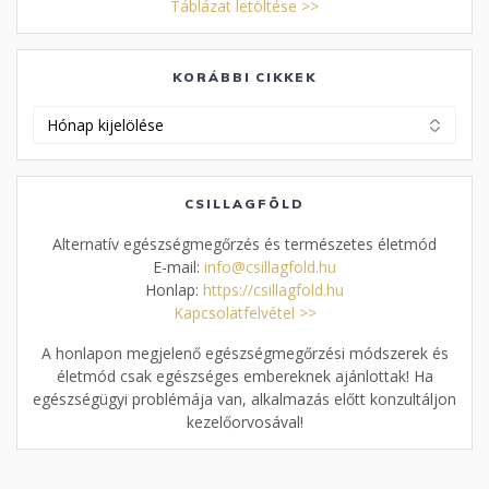
Táblázat letöltése >>
KORÁBBI CIKKEK
Korábbi
cikkek
CSILLAGFÖLD
Alternatív egészségmegőrzés és természetes életmód
E-mail:
info@csillagfold.hu
Honlap:
https://csillagfold.hu
Kapcsolatfelvétel >>
A honlapon megjelenő egészségmegőrzési módszerek és
életmód csak egészséges embereknek ajánlottak! Ha
egészségügyi problémája van, alkalmazás előtt konzultáljon
kezelőorvosával!