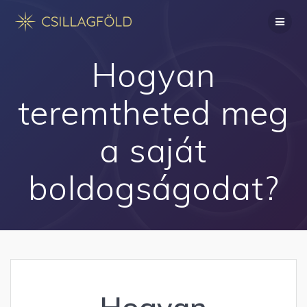
Skip
to
content
Hogyan
teremtheted meg
a saját
boldogságodat?