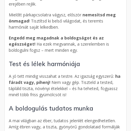
erejében rejlik.
Mielőtt párkapcsolatra vágysz, először
nemesítsd meg
önmagad
! Tisztítsd ki belső világodat, és teremts
harmóniát saját lelkedben.
Engedd meg magadnak a boldogságot és az
egészséget!
Ha ezek megvannak, a szerelemben is
boldogulni fogsz – mert minden egy.
Test és lélek harmóniája
A jó tett mindig visszahat a testre. Az igazság egyszerű:
ha
fáradt vagy, pihenj!
Nem vagy gép. Tiszteld a tested,
tápláld tiszta, növényi ételekkel – és ha teheted, fogyassz
minél több friss gyümölcsöt is!
A boldogulás tudatos munka
A mai világban az éber, tudatos jelenlét elengedhetetlen.
Amíg ébren vagy, a tiszta, gyönyörű gondolataid formálják