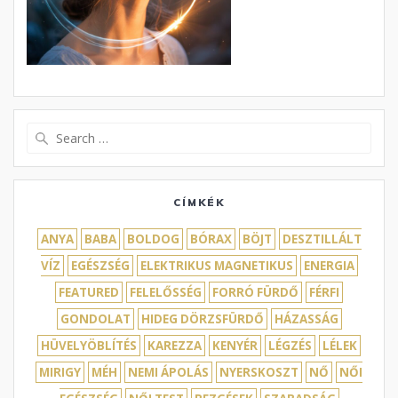
Search
for:
CÍMKÉK
ANYA
BABA
BOLDOG
BÓRAX
BÖJT
DESZTILLÁLT
VÍZ
EGÉSZSÉG
ELEKTRIKUS MAGNETIKUS
ENERGIA
FEATURED
FELELŐSSÉG
FORRÓ FÜRDŐ
FÉRFI
GONDOLAT
HIDEG DÖRZSFÜRDŐ
HÁZASSÁG
HÜVELYÖBLÍTÉS
KAREZZA
KENYÉR
LÉGZÉS
LÉLEK
MIRIGY
MÉH
NEMI ÁPOLÁS
NYERSKOSZT
NŐ
NŐI