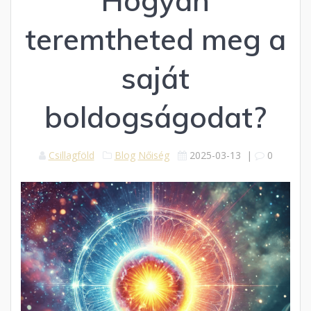
Hogyan
teremtheted meg a
saját
boldogságodat?
Csillagföld
Blog
Nőiség
2025-03-13
|
0