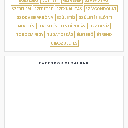
EGÉSZSÉG
NŐI TEST
REZGÉSEK
SZABADSÁG
SZERELEM
SZERETET
SZEXUALITÁS
SZÍVGONDOLAT
SZÓDABIKARBÓNA
SZÜLETÉS
SZÜLETÉS ELŐTTI
NEVELÉS
TEREMTÉS
TESTÁPOLÁS
TISZTA VÍZ
TOBOZMIRIGY
TUDATOSSÁG
ÉLETERŐ
ÉTREND
ÚJJÁSZÜLETÉS
FACEBOOK OLDALUNK