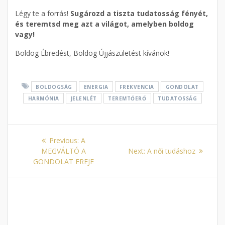
Légy te a forrás!
Sugározd a tiszta tudatosság fényét,
és teremtsd meg azt a világot, amelyben boldog
vagy!
Boldog Ébredést, Boldog Újjászületést kívánok!
BOLDOGSÁG
ENERGIA
FREKVENCIA
GONDOLAT
HARMÓNIA
JELENLÉT
TEREMTŐERŐ
TUDATOSSÁG
Bejegyzés
Previous
Previous:
A
navigáció
post:
Next
MEGVÁLTÓ A
Next:
A női tudáshoz
post:
GONDOLAT EREJE