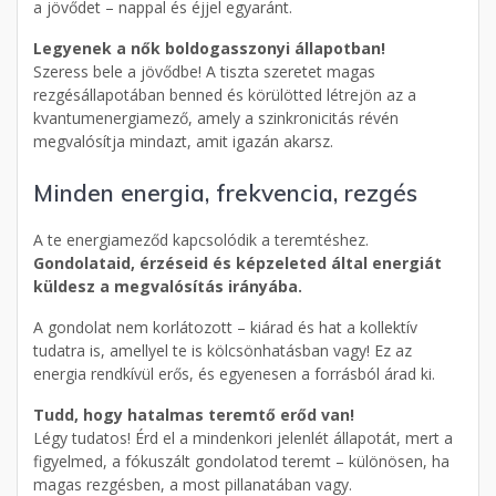
a jövődet – nappal és éjjel egyaránt.
Legyenek a nők boldogasszonyi állapotban!
Szeress bele a jövődbe! A tiszta szeretet magas
rezgésállapotában benned és körülötted létrejön az a
kvantumenergiamező, amely a szinkronicitás révén
megvalósítja mindazt, amit igazán akarsz.
Minden energia, frekvencia, rezgés
A te energiameződ kapcsolódik a teremtéshez.
Gondolataid, érzéseid és képzeleted által energiát
küldesz a megvalósítás irányába.
A gondolat nem korlátozott – kiárad és hat a kollektív
tudatra is, amellyel te is kölcsönhatásban vagy! Ez az
energia rendkívül erős, és egyenesen a forrásból árad ki.
Tudd, hogy hatalmas teremtő erőd van!
Légy tudatos! Érd el a mindenkori jelenlét állapotát, mert a
figyelmed, a fókuszált gondolatod teremt – különösen, ha
magas rezgésben, a most pillanatában vagy.