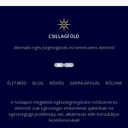
CSILLAGFÖLD
Alternatív egészségmegőrzés és természetes életmód
FACEBOOK
MAIL
ÉLETMÓD
BLOG
NŐISÉG
GERINCÁPOLÁS
RÓLUNK
A honlapon megjelenő egészségmegőrzési módszerek és
életmód csak egészséges embereknek ajánlottak! Ha
egészségügyi problémája van, alkalmazás előtt konzultáljon
kezelőorvosával!