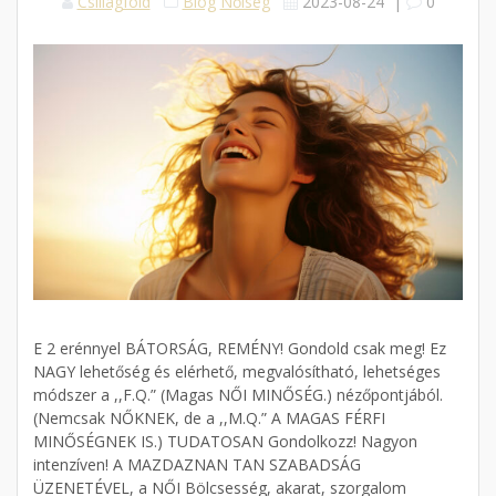
Csillagföld
Blog
Nőiség
2023-08-24
|
0
E 2 erénnyel BÁTORSÁG, REMÉNY! Gondold csak meg! Ez
NAGY lehetőség és elérhető, megvalósítható, lehetséges
módszer a ,,F.Q.” (Magas NŐI MINŐSÉG.) nézőpontjából.
(Nemcsak NŐKNEK, de a ,,M.Q.” A MAGAS FÉRFI
MINŐSÉGNEK IS.) TUDATOSAN Gondolkozz! Nagyon
intenzíven! A MAZDAZNAN TAN SZABADSÁG
ÜZENETÉVEL, a NŐI Bölcsesség, akarat, szorgalom