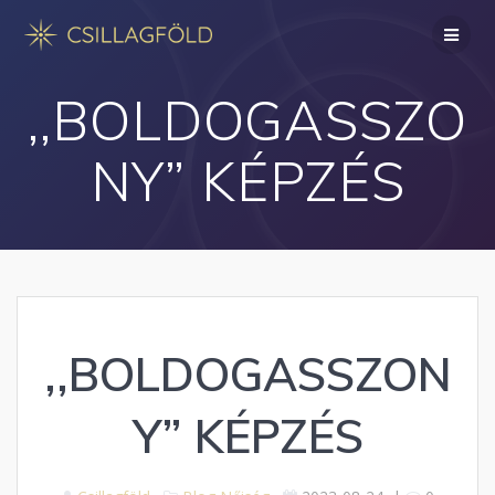
Skip
to
content
,,BOLDOGASSZO
NY” KÉPZÉS
,,BOLDOGASSZON
Y” KÉPZÉS