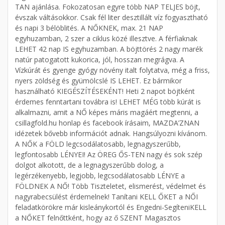
TAN ajánlása. Fokozatosan egyre több NAP TELJES böjt,
évszak váltásokkor. Csak fél liter desztillált víz fogyasztható
és napi 3 bélöblités. A NŐKNEK, max. 21 NAP
egyhuzamban, 2 szer a ciklus közé illesztve. A férfiaknak
LEHET 42 nap IS egyhuzamban. A böjttörés 2 nagy marék
natúr patogatott kukorica, jól, hosszan megrágva. A
Vízkúrát és gyenge gyógy növény italt folytatva, még a friss,
nyers zöldség és gyümölcslé IS LEHET. Ez bármikor
használható KIEGÉSZÍTÉSEKÉNT! Heti 2 napot böjtként
érdemes fenntartani továbra is! LEHET MÉG több kúrát is
alkalmazni, amit a NŐ képes máris magáért megtenni, a
csillagfold.hu honlap és facebook írásaim, MAZDA’ZNAN
idézetek bővebb információt adnak. Hangsúlyozni kívánom.
A NŐK a FÖLD legcsodálatosabb, legnagyszerűbb,
legfontosabb LÉNYEI! Az ÖREG ŐS-TEN nagy és sok szép
dolgot alkotott, de a legnagyszerűbb dolog, a
legérzékenyebb, legjobb, legcsodálatosabb LÉNYE a
FÖLDNEK A NŐ! Több Tiszteletet, elismerést, védelmet és
nagyrabecsülést érdemelnek! Tanítani KELL ŐKET a NŐI
feladatkörökre már kisleánykortól és Engedni-SegíteniKELL
a NŐKET felnőttként, hogy az ő SZENT Magasztos