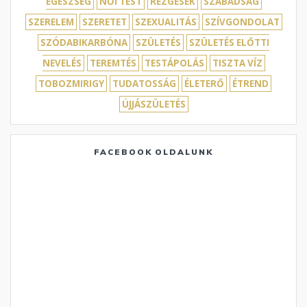
EGÉSZSÉG
NŐI TEST
REZGÉSEK
SZABADSÁG
SZERELEM
SZERETET
SZEXUALITÁS
SZÍVGONDOLAT
SZÓDABIKARBÓNA
SZÜLETÉS
SZÜLETÉS ELŐTTI
NEVELÉS
TEREMTÉS
TESTÁPOLÁS
TISZTA VÍZ
TOBOZMIRIGY
TUDATOSSÁG
ÉLETERŐ
ÉTREND
ÚJJÁSZÜLETÉS
FACEBOOK OLDALUNK