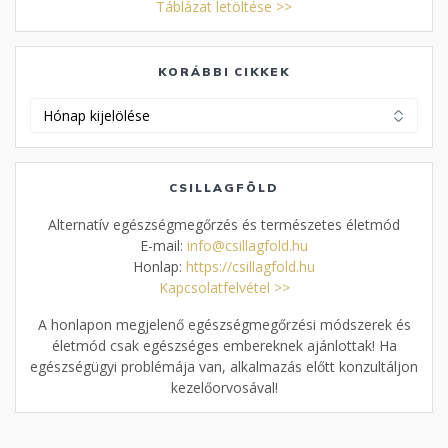
Táblázat letöltése >>
KORÁBBI CIKKEK
Korábbi
cikkek
CSILLAGFÖLD
Alternatív egészségmegőrzés és természetes életmód
E-mail:
info@csillagfold.hu
Honlap:
https://csillagfold.hu
Kapcsolatfelvétel >>
A honlapon megjelenő egészségmegőrzési módszerek és
életmód csak egészséges embereknek ajánlottak! Ha
egészségügyi problémája van, alkalmazás előtt konzultáljon
kezelőorvosával!