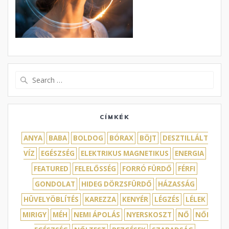
Search
for:
CÍMKÉK
ANYA
BABA
BOLDOG
BÓRAX
BÖJT
DESZTILLÁLT
VÍZ
EGÉSZSÉG
ELEKTRIKUS MAGNETIKUS
ENERGIA
FEATURED
FELELŐSSÉG
FORRÓ FÜRDŐ
FÉRFI
GONDOLAT
HIDEG DÖRZSFÜRDŐ
HÁZASSÁG
HÜVELYÖBLÍTÉS
KAREZZA
KENYÉR
LÉGZÉS
LÉLEK
MIRIGY
MÉH
NEMI ÁPOLÁS
NYERSKOSZT
NŐ
NŐI