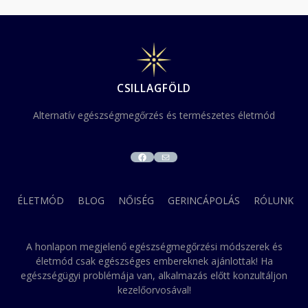
CSILLAGFÖLD
Alternatív egészségmegőrzés és természetes életmód
FACEBOOK
MAIL
ÉLETMÓD
BLOG
NŐISÉG
GERINCÁPOLÁS
RÓLUNK
A honlapon megjelenő egészségmegőrzési módszerek és
életmód csak egészséges embereknek ajánlottak! Ha
egészségügyi problémája van, alkalmazás előtt konzultáljon
kezelőorvosával!