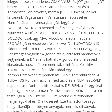
lélegezni, cselekedni lehet. CSAK NYUGI és JÓT gondolj, JÓT
beszélj, és JÓT TEGYÉL! Tartsad be az ISTENI és a
Természet Törvényeket, mert a JÓL LÉTünkhőz, be kell
tartanunk! Vegetáriusan, Varietáriusan étkezzél és
Harmóniában, egyensúlyban JÓL legyél. A
BOLDOGSÁGHOZ, a benned lévő Mennyországhoz is
eljuthatsz. A NŐ, pl. a BOLDOGASSZONYI LÉTBE. LEHETSZ
BOLDOG, csak úgy MAG-ADtól, önfeledten, ebbe a
CSODÁS, JÓ érzésbe belefeledkezve. De TUDATOSAN IS
eldöntheted: ,,BOLDOG VAGYOK.” ,,ÖRÖMTELI vagyok!” ,,
Egészséges vagyok.” A gondolataid, érzéseid parancsok a
sejtjeidnek, a DNS re is hatnak. A gondolataid, érzéseid
kiáradnak, hatsz a finom energiák szintjén a Kollektív
TUDATRA is. Ezek a léthullámaiddal együtt
gömbhullámokban terjednek az EGÉSZ Teremburában. A
TUDATOS Koncentráció, a meditáció és a NEMI SZERVEK
napoztatása fontos, a kisajkakat is DÉLBEN, akár egy órát
IS, hogy FÉNY MAGOKAT felszívhasson a NŐK TEREMTŐI
teste. így a TEST szervei JÓL működnek, feltöltődnek
Fénymagokkal és JÓ a közérzet. Ezért is létfontosságú,
hogy elkerüljük az idegen anyagok, mérgek, oltványok,
patikamérgek bevitelét, mert ezek a test Természetes