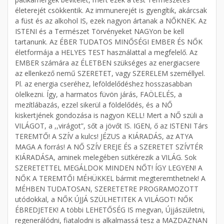
életerejét csökkentik. Az immunerejét is gyengítik, akárcsak
a füst és az alkohol IS, ezek nagyon ártanak a NŐKNEK. Az
ISTENI és a Természet Törvényeket NAGYon be kell
tartanunk. Az ÉBER TUDATOS MINŐSÉGI EMBER ÉS NŐK
életformája a HELYES TEST használattal a megfelelő. Az
EMBER számára az ÉLETBEN szükséges az energiacsere
az ellenkező nemű SZERETET, vagy SZERELEM személlyel.
Pl. az energia cseréhez, leföldelődéshez hosszasabban
ölelkezni. Így, a harmatos füvön járás, FAÖLELÉS, a
mezítlábazás, ezzel sikerül a földelődés, és a NŐ
kiskertjének gondozása is nagyon KELL! Mert a NŐ szüli a
VILÁGOT, a ,,virágot”, sőt a jövőt IS. IGEN, ő az ISTENI Társ
TEREMTŐ! A SZÍV a kulcs! JÉZUS a KIÁRADÁS, az ATYA
MAGA A forrás! A NŐ SZÍV EREJE ÉS a SZERETET SZÍVTÉR
KIÁRADÁSA, aminek melegében sütkérezik a VILÁG. Sok
SZERETETTEL MEGÁLDOK MINDEN NŐT! ÍGY LEGYEN! A
NŐK A TEREMTŐI MÉHÜKKEL bármit megteremthetnek! A
MÉHBEN TUDATOSAN, SZERETETRE PROGRAMOZOTT
utódokkal, a NŐK ÚJJÁ SZÜLHETITEK A VILÁGOT! NŐK
ÉBREDJETEK! A többi LEHETŐSÉG IS megvan, Újjászületni,
regenerálódni, fiatalodni is alkalmassá tesz a MAZDAZNAN