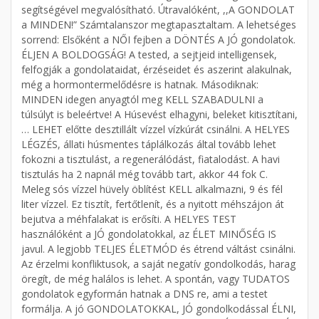
segítségével megvalósítható. Útravalóként, ,,A GONDOLAT
a MINDEN!” Számtalanszor megtapasztaltam. A lehetséges
sorrend: Elsőként a NŐI fejben a DÖNTÉS A JÓ gondolatok.
ÉLJEN A BOLDOGSÁG! A tested, a sejtjeid intelligensek,
felfogják a gondolataidat, érzéseidet és aszerint alakulnak,
még a hormontermelődésre is hatnak. Másodiknak:
MINDEN idegen anyagtól meg KELL SZABADULNI a
túlsúlyt is beleértve! A Húsevést elhagyni, beleket kitisztítani,
… LEHET előtte desztillált vízzel vízkúrát csinálni. A HELYES
LÉGZÉS, állati húsmentes táplálkozás által tovább lehet
fokozni a tisztulást, a regenerálódást, fiatalodást. A havi
tisztulás ha 2 napnál még tovább tart, akkor 44 fok C.
Meleg sós vízzel hüvely öblítést KELL alkalmazni, 9 és fél
liter vízzel. Ez tisztít, fertőtlenít, és a nyitott méhszájon át
bejutva a méhfalakat is erősíti. A HELYES TEST
használóként a JÓ gondolatokkal, az ÉLET MINŐSÉG IS
javul. A legjobb TELJES ÉLETMÓD és étrend váltást csinálni.
Az érzelmi konfliktusok, a saját negatív gondolkodás, harag
öregít, de még halálos is lehet. A spontán, vagy TUDATOS
gondolatok egyformán hatnak a DNS re, ami a testet
formálja. A jó GONDOLATOKKAL, JÓ gondolkodással ÉLNI,