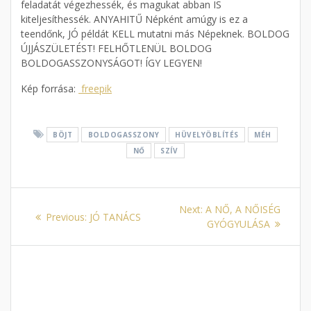
feladatát végezhessék, és magukat abban IS
kiteljesíthessék. ANYAHITŰ Népként amúgy is ez a
teendőnk, JÓ példát KELL mutatni más Népeknek. BOLDOG
ÚJJÁSZÜLETÉST! FELHŐTLENÜL BOLDOG
BOLDOGASSZONYSÁGOT! ÍGY LEGYEN!
Kép forrása:
freepik
BÖJT
BOLDOGASSZONY
HÜVELYÖBLÍTÉS
MÉH
NŐ
SZÍV
Bejegyzés
Next
Next:
A NŐ, A NŐISÉG
Previous
Previous:
JÓ TANÁCS
navigáció
post:
GYÓGYULÁSA
post: