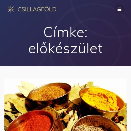
Skip
to
content
Címke:
előkészület