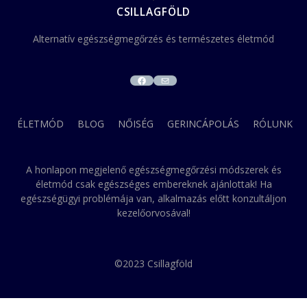
CSILLAGFÖLD
Alternatív egészségmegőrzés és természetes életmód
FACEBOOK
MAIL
ÉLETMÓD
BLOG
NŐISÉG
GERINCÁPOLÁS
RÓLUNK
A honlapon megjelenő egészségmegőrzési módszerek és
életmód csak egészséges embereknek ajánlottak! Ha
egészségügyi problémája van, alkalmazás előtt konzultáljon
kezelőorvosával!
©2023 Csillagföld