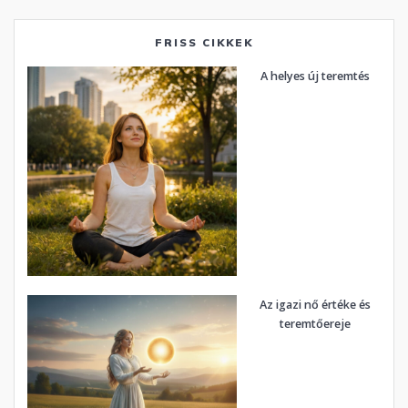
FRISS CIKKEK
A helyes új teremtés
Az igazi nő értéke és
teremtőereje