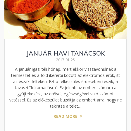
JANUÁR HAVI TANÁCSOK
2017-01-25
A január igazi téli hónap, mert ekkor visszavonulnak a
természet és a föld ikererői között az elektromos erők, itt
az északi féltekén. Ezt a felkészülés érdekében teszik, a
tavaszi ”feltámadásra”. Ez jelenti az ember számára a
gyüjtekezést, az erőivel, egészségével való számot
vetéssel. Ez az előkészület buzdítja az embert arra, hogy ne
tekintse a telet…
READ MORE