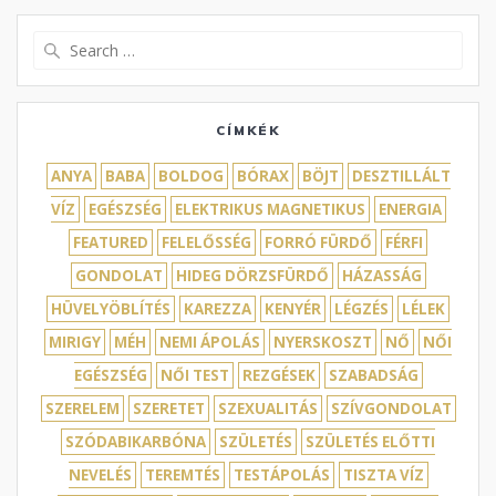
Search
for:
CÍMKÉK
ANYA
BABA
BOLDOG
BÓRAX
BÖJT
DESZTILLÁLT
VÍZ
EGÉSZSÉG
ELEKTRIKUS MAGNETIKUS
ENERGIA
FEATURED
FELELŐSSÉG
FORRÓ FÜRDŐ
FÉRFI
GONDOLAT
HIDEG DÖRZSFÜRDŐ
HÁZASSÁG
HÜVELYÖBLÍTÉS
KAREZZA
KENYÉR
LÉGZÉS
LÉLEK
MIRIGY
MÉH
NEMI ÁPOLÁS
NYERSKOSZT
NŐ
NŐI
EGÉSZSÉG
NŐI TEST
REZGÉSEK
SZABADSÁG
SZERELEM
SZERETET
SZEXUALITÁS
SZÍVGONDOLAT
SZÓDABIKARBÓNA
SZÜLETÉS
SZÜLETÉS ELŐTTI
NEVELÉS
TEREMTÉS
TESTÁPOLÁS
TISZTA VÍZ