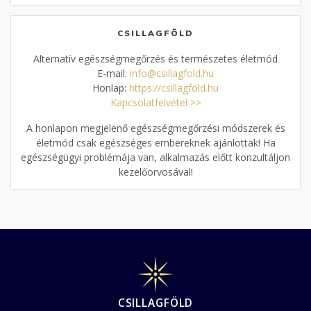
CSILLAGFÖLD
Alternatív egészségmegőrzés és természetes életmód
E-mail:
info@csillagfold.hu
Honlap:
https://csillagfold.hu
Kapcsolatfelvétel >>
A honlapon megjelenő egészségmegőrzési módszerek és
életmód csak egészséges embereknek ajánlottak! Ha
egészségügyi problémája van, alkalmazás előtt konzultáljon
kezelőorvosával!
CSILLAGFÖLD