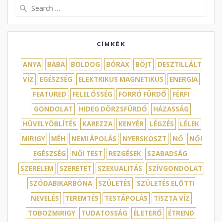
Search
for:
CÍMKÉK
ANYA
BABA
BOLDOG
BÓRAX
BÖJT
DESZTILLÁLT
VÍZ
EGÉSZSÉG
ELEKTRIKUS MAGNETIKUS
ENERGIA
FEATURED
FELELŐSSÉG
FORRÓ FÜRDŐ
FÉRFI
GONDOLAT
HIDEG DÖRZSFÜRDŐ
HÁZASSÁG
HÜVELYÖBLÍTÉS
KAREZZA
KENYÉR
LÉGZÉS
LÉLEK
MIRIGY
MÉH
NEMI ÁPOLÁS
NYERSKOSZT
NŐ
NŐI
EGÉSZSÉG
NŐI TEST
REZGÉSEK
SZABADSÁG
SZERELEM
SZERETET
SZEXUALITÁS
SZÍVGONDOLAT
SZÓDABIKARBÓNA
SZÜLETÉS
SZÜLETÉS ELŐTTI
NEVELÉS
TEREMTÉS
TESTÁPOLÁS
TISZTA VÍZ
TOBOZMIRIGY
TUDATOSSÁG
ÉLETERŐ
ÉTREND