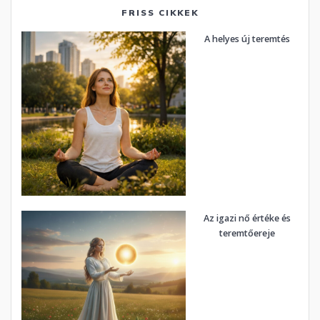
FRISS CIKKEK
A helyes új teremtés
Az igazi nő értéke és
teremtőereje