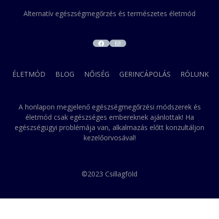
Alternatív egészségmegőrzés és természetes életmód
FACEBOOK
MAIL
ÉLETMÓD
BLOG
NŐISÉG
GERINCÁPOLÁS
RÓLUNK
A honlapon megjelenő egészségmegőrzési módszerek és
életmód csak egészséges embereknek ajánlottak! Ha
egészségügyi problémája van, alkalmazás előtt konzultáljon
kezelőorvosával!
©2023 Csillagföld