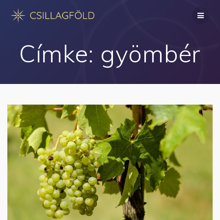
Skip
to
content
Címke:
gyömbér