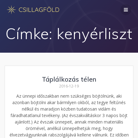
Skip
to
content
Címke:
kenyérliszt
Táplálkozás télen
2016-12-19
Az ünnepi időszakban nem szükséges böjtölnünk, aki
azonban böjtölni akar bármilyen okból, az tegye feltűnés
nélkül és maradjon közben tudatosan vidám és
fáradhatatlanul tevékeny. (Az évszakváltáskor 3 napos böjt
ajánlott.) Az évszak ünnepeit, annak minden materiális
örömével, anélkül ünnepelhetjük meg, hogy
élvezetvágyunknak rabszolgájává kellene válnunk. Ez időben