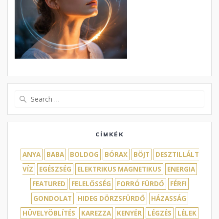
Search
for:
CÍMKÉK
ANYA
BABA
BOLDOG
BÓRAX
BÖJT
DESZTILLÁLT
VÍZ
EGÉSZSÉG
ELEKTRIKUS MAGNETIKUS
ENERGIA
FEATURED
FELELŐSSÉG
FORRÓ FÜRDŐ
FÉRFI
GONDOLAT
HIDEG DÖRZSFÜRDŐ
HÁZASSÁG
HÜVELYÖBLÍTÉS
KAREZZA
KENYÉR
LÉGZÉS
LÉLEK