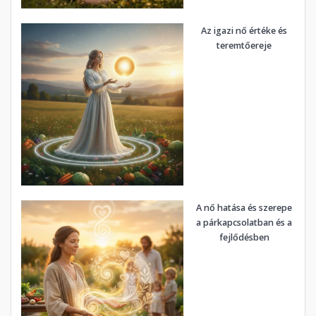
Az igazi nő értéke és
teremtőereje
A nő hatása és szerepe
a párkapcsolatban és a
fejlődésben