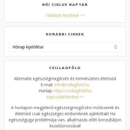
NŐI CIKLUS NAPTÁR
Táblázat letöltése >>
KORÁBBI CIKKEK
Korábbi
cikkek
CSILLAGFÖLD
Alternatív egészségmegőrzés és természetes életmód
E-mail:
info@csillagfold.hu
Honlap:
https://csillagfold.hu
Kapcsolatfelvétel >>
A honlapon megjelenő egészségmegőrzési módszerek és
életmód csak egészséges embereknek ajánlottak! Ha
egészségügyi problémája van, alkalmazás előtt konzultáljon
kezelőorvosával!