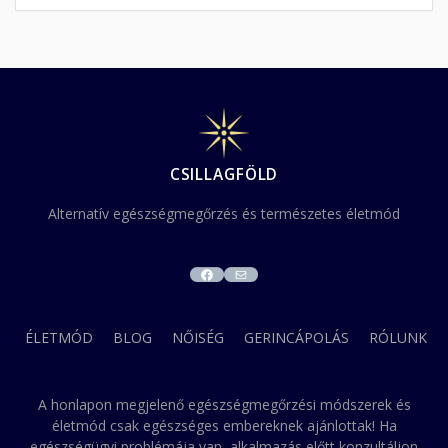
CSILLAGFÖLD
Alternatív egészségmegőrzés és természetes életmód
FACEBOOK
MAIL
ÉLETMÓD
BLOG
NŐISÉG
GERINCÁPOLÁS
RÓLUNK
A honlapon megjelenő egészségmegőrzési módszerek és
életmód csak egészséges embereknek ajánlottak! Ha
egészségügyi problémája van, alkalmazás előtt konzultáljon