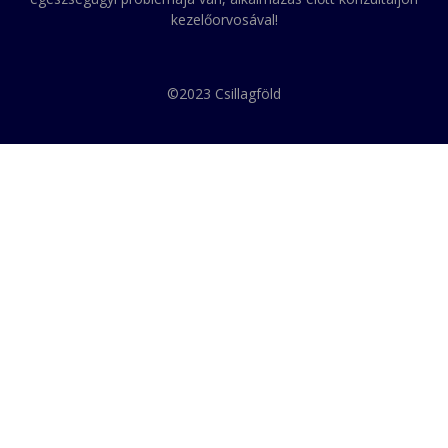
kezelőorvosával!
©2023 Csillagföld