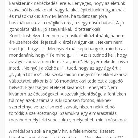
karakterünk nehézkedési ereje. Lényeges, hogy az életünk
szavaiból is ablakokat, vagy falakat építettünk magunknak,
és másoknak is ám!? Mi lenne, ha tudatosan jóra
használnánk ezt a mágikus erőt, az egymásra hatást. A jó
gondolatainkkal, jó szavainkkal, jó tetteinkkel!
Konfliktushelyzetben nem a másikat hibáztatnánk, hanem
én-üzenetekkel fejezzük ki érzésvilágunkat. „Nekem nem
esett jól, hogy … ” Mennyivel másképp hangzik, mintha azt
mondanánk, hogy ” Te mindig… ! ” . Azt is tudnod kell, hogy
az agy számára nem létezik a „nem”. Ha gyermekedet óvva
inted, „Ne nyúlj a tűzhöz ! ” , tudd, hogy az agy úgy érti :
„Nyúlj a tűzhöz” . Ha szokásaidon megerősítésekkel akarsz
változtatni, akkor is állító mondatokkal tedd ezt a tagadó
helyett: Egészséges ételeket kívánok ! – ehelyett: Nem
kívánom az édességeket. A szavak jelentősége a fentieken
túl még azok számára is különösen fontos, akiknek
szeretetnyelve az elismerő szavak, hiszen nekik ebből
töltődik a szeretettankja. Számukra egy elmarasztalás
marandó mély lelki sebet okoz, mélyebbet, mint másoknak.
A médiában sok a negatív hír, a félelemkeltő, fizetett
hírdetés, ami eltéveszteti a saját utat. Veszélyes ám a TV, a