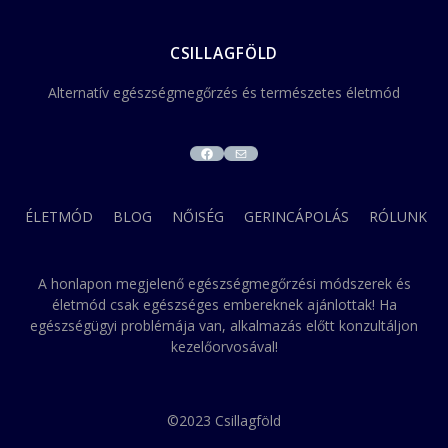
CSILLAGFÖLD
Alternatív egészségmegőrzés és természetes életmód
FACEBOOK
MAIL
ÉLETMÓD
BLOG
NŐISÉG
GERINCÁPOLÁS
RÓLUNK
A honlapon megjelenő egészségmegőrzési módszerek és
életmód csak egészséges embereknek ajánlottak! Ha
egészségügyi problémája van, alkalmazás előtt konzultáljon
kezelőorvosával!
©2023 Csillagföld