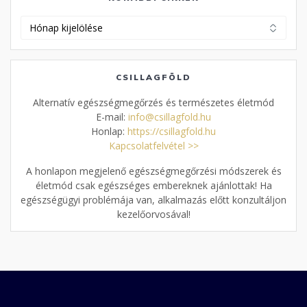
Korábbi
cikkek
CSILLAGFÖLD
Alternatív egészségmegőrzés és természetes életmód
E-mail:
info@csillagfold.hu
Honlap:
https://csillagfold.hu
Kapcsolatfelvétel >>
A honlapon megjelenő egészségmegőrzési módszerek és
életmód csak egészséges embereknek ajánlottak! Ha
egészségügyi problémája van, alkalmazás előtt konzultáljon
kezelőorvosával!