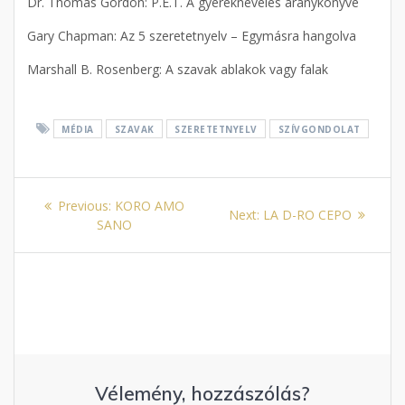
Dr. Thomas Gordon: P.E.T. A gyereknevelés aranykönyve
Gary Chapman: Az 5 szeretetnyelv – Egymásra hangolva
Marshall B. Rosenberg: A szavak ablakok vagy falak
MÉDIA
SZAVAK
SZERETETNYELV
SZÍVGONDOLAT
Bejegyzés
Previous
Previous:
KORO AMO
Next
Next:
LA D-RO CEPO
navigáció
post:
SANO
post:
Vélemény, hozzászólás?