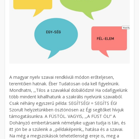
A magyar nyelv szavai rendkívüli módon erőteljesen,
teremtőien hatnak. Éber Tudatosan oda kell figyelnünk.
Mondhatni, ,,Tilos a szavakkal dobálódzni! Ha odafigyelünk
több mindent kihallhatunk a szakrális nyelvünk szavaiból.
Csak néhány egyszerű példa: SEGÍTSÉG! = SEGÍTS ÉG!
Szorult helyzetünkben ösztönösen az Égi segítőket hívjuk
támogatásunkra. A FÜSTÖL. VAGYIS, ,,A FÜST ÖL!” A
Dohányzó embertársaink némelyike ugyan tudja is tán, és
itt jön be a szüleink a ,,példaképeink,, hatása és a szavai.
Na még a megszokások tehetetlenségi ereje is, meg a