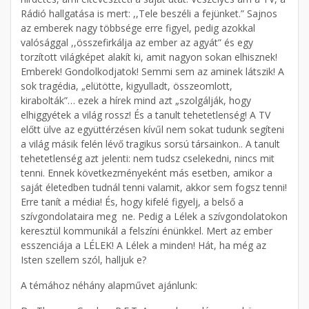
Rádió hallgatása is mert: ,,Tele beszéli a fejünket.” Sajnos
az emberek nagy többsége erre figyel, pedig azokkal
valósággal ,,összefirkálja az ember az agyát” és egy
torzított világképet alakít ki, amit nagyon sokan elhisznek!
Emberek! Gondolkodjatok! Semmi sem az aminek látszik! A
sok tragédia, „elütötte, kigyulladt, összeomlott,
kirabolták”… ezek a hírek mind azt „szolgálják, hogy
elhiggyétek a világ rossz! És a tanult tehetetlenség! A TV
előtt ülve az együttérzésen kívűl nem sokat tudunk segíteni
a világ másik felén lévő tragikus sorsú társainkon.. A tanult
tehetetlenség azt jelenti: nem tudsz cselekedni, nincs mit
tenni. Ennek következményeként más esetben, amikor a
saját életedben tudnál tenni valamit, akkor sem fogsz tenni!
Erre tanít a média! És, hogy kifelé figyelj, a belső a
szívgondolataira meg ne. Pedig a Lélek a szívgondolatokon
keresztül kommunikál a felszíni énünkkel. Mert az ember
esszenciája a LÉLEK! A Lélek a minden! Hát, ha még az
Isten szellem szól, halljuk e?
A témához néhány alapművet ajánlunk: