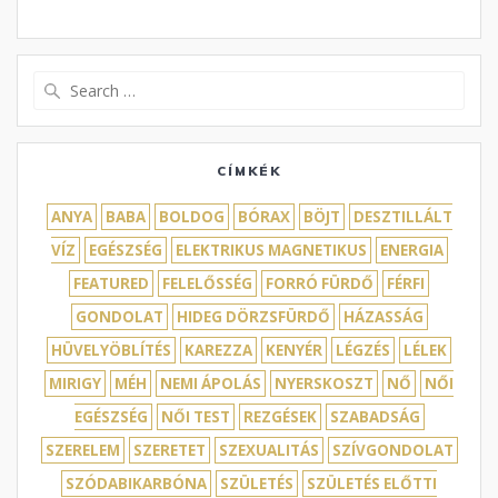
Search
for:
CÍMKÉK
ANYA
BABA
BOLDOG
BÓRAX
BÖJT
DESZTILLÁLT
VÍZ
EGÉSZSÉG
ELEKTRIKUS MAGNETIKUS
ENERGIA
FEATURED
FELELŐSSÉG
FORRÓ FÜRDŐ
FÉRFI
GONDOLAT
HIDEG DÖRZSFÜRDŐ
HÁZASSÁG
HÜVELYÖBLÍTÉS
KAREZZA
KENYÉR
LÉGZÉS
LÉLEK
MIRIGY
MÉH
NEMI ÁPOLÁS
NYERSKOSZT
NŐ
NŐI
EGÉSZSÉG
NŐI TEST
REZGÉSEK
SZABADSÁG
SZERELEM
SZERETET
SZEXUALITÁS
SZÍVGONDOLAT
SZÓDABIKARBÓNA
SZÜLETÉS
SZÜLETÉS ELŐTTI