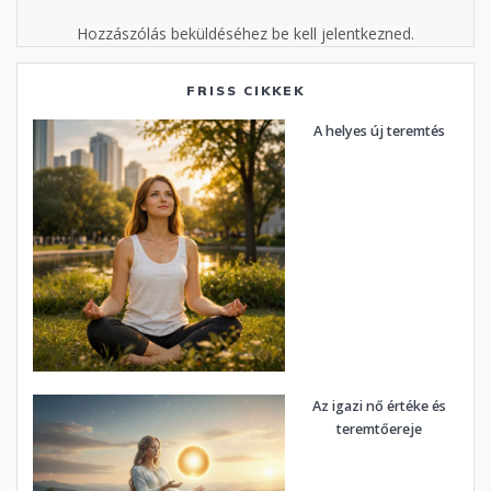
Hozzászólás beküldéséhez be kell jelentkezned.
FRISS CIKKEK
A helyes új teremtés
Az igazi nő értéke és
teremtőereje