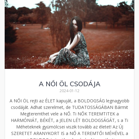
A NŐI ÖL CSODÁJA
2024-01-12
A NŐI ÖL rejti az ÉLET kapuját, a BOLDOGSÁG legnagyobb
csodáját. Adhat szerelmet, de TUDATOSSÁGÁBAN Bármit
Megteremthet vele a NŐ. Ti NŐK TEREMTITEK a
HARMÓNIÁT, BÉKÉT, a JELEN LÉT BOLDOGSÁGÁT, s a Ti
Méheteknek gyümölcsei viszik tovább az életet! Az ÚJ
SZERETET ARANYKORT IS a NŐ A TEREMTŐI MÉHÉVEL a