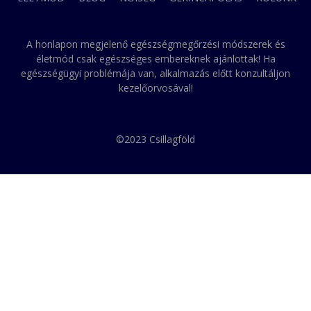
A honlapon megjelenő egészségmegőrzési módszerek és
életmód csak egészséges embereknek ajánlottak! Ha
egészségügyi problémája van, alkalmazás előtt konzultáljon
kezelőorvosával!
©2023 Csillagföld