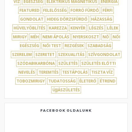
VÍZ
EGÉSZSÉG
ELEKTRIKUS MAGNETIKUS
ENERGIA
FEATURED
FELELŐSSÉG
FORRÓ FÜRDŐ
FÉRFI
GONDOLAT
HIDEG DÖRZSFÜRDŐ
HÁZASSÁG
HÜVELYÖBLÍTÉS
KAREZZA
KENYÉR
LÉGZÉS
LÉLEK
MIRIGY
MÉH
NEMI ÁPOLÁS
NYERSKOSZT
NŐ
NŐI
EGÉSZSÉG
NŐI TEST
REZGÉSEK
SZABADSÁG
SZERELEM
SZERETET
SZEXUALITÁS
SZÍVGONDOLAT
SZÓDABIKARBÓNA
SZÜLETÉS
SZÜLETÉS ELŐTTI
NEVELÉS
TEREMTÉS
TESTÁPOLÁS
TISZTA VÍZ
TOBOZMIRIGY
TUDATOSSÁG
ÉLETERŐ
ÉTREND
ÚJJÁSZÜLETÉS
FACEBOOK OLDALUNK