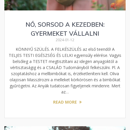
NŐ, SORSOD A KEZEDBEN:
GYERMEKET VÁLLALNI
2024-01-12
KÖNNYŰ SZÜLÉS. A FELKÉSZÜLÉS az első teendő! A
TELJES TESTI EGÉSZSÉG ÉS LELKI egyensúly elérése. Vagyis
belsőleg a TESTET megtisztítani az idegen anyagoktól a
vértisztaságig és a CSALÁD Tudományból felkészülni. Pl. A
szoptatáshoz a mellbimbókat is, érzéketleníteni kell. Oliva
olajosan Masszírozni a melleket körkörösen és a bimbókat
gyűrögetni. Az Anyák tudatosan figyeljenek mindenre. Mert
az…
READ MORE