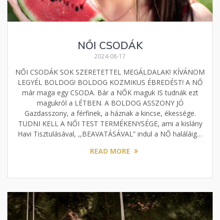
NŐI CSODÁK
2024-08-17
NŐI CSODÁK SOK SZERETETTEL MEGÁLDALAK! KÍVÁNOM
LEGYÉL BOLDOG! BOLDOG KOZMIKUS ÉBREDÉST! A NŐ
már maga egy CSODA. Bár a NŐK maguk IS tudnák ezt
magukról a LÉTBEN. A BOLDOG ASSZONY JÓ
Gazdasszony, a férfinek, a háznak a kincse, ékessége.
TUDNI KELL A NŐI TEST TERMÉKENYSÉGE, ami a kislány
Havi Tisztulásával, ,,BEAVATÁSÁVAL” indul a NŐ haláláig…
READ MORE