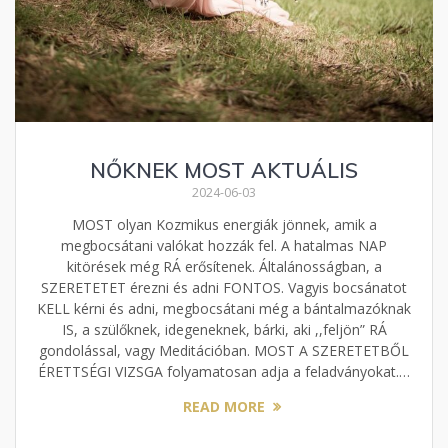
NŐKNEK MOST AKTUÁLIS
2024-06-03
MOST olyan Kozmikus energiák jönnek, amik a
megbocsátani valókat hozzák fel. A hatalmas NAP
kitörések még RÁ erősítenek. Általánosságban, a
SZERETETET érezni és adni FONTOS. Vagyis bocsánatot
KELL kérni és adni, megbocsátani még a bántalmazóknak
IS, a szülőknek, idegeneknek, bárki, aki ,,feljön” RÁ
gondolással, vagy Meditációban. MOST A SZERETETBŐL
ÉRETTSÉGI VIZSGA folyamatosan adja a feladványokat.…
READ MORE