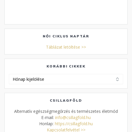
NŐI CIKLUS NAPTÁR
Táblázat letöltése >>
KORÁBBI CIKKEK
Korábbi
cikkek
CSILLAGFÖLD
Alternatív egészségmegőrzés és természetes életmód
E-mail:
info@csillagfold.hu
Honlap:
https://csillagfold.hu
Kapcsolatfelvétel >>