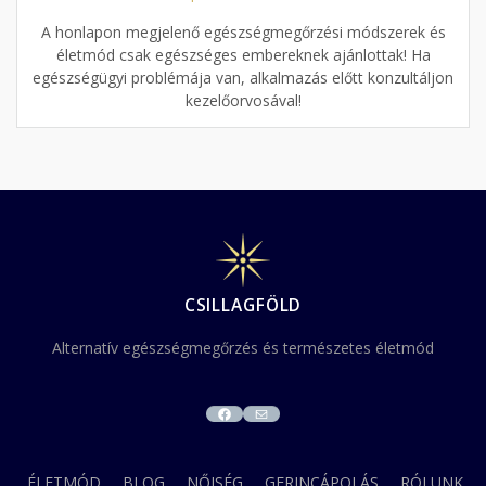
A honlapon megjelenő egészségmegőrzési módszerek és
életmód csak egészséges embereknek ajánlottak! Ha
egészségügyi problémája van, alkalmazás előtt konzultáljon
kezelőorvosával!
CSILLAGFÖLD
Alternatív egészségmegőrzés és természetes életmód
FACEBOOK
MAIL
ÉLETMÓD
BLOG
NŐISÉG
GERINCÁPOLÁS
RÓLUNK