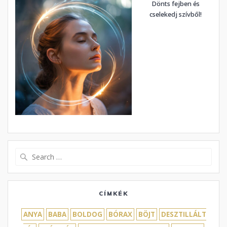
Dönts fejben és
cselekedj szívből!
Search
for:
CÍMKÉK
ANYA
BABA
BOLDOG
BÓRAX
BÖJT
DESZTILLÁLT