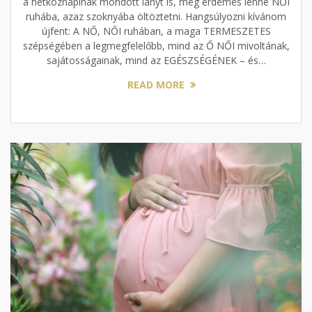
a hétköznapinak mondott lányt is, még érdemes lenne NŐI
ruhába, azaz szoknyába öltöztetni. Hangsúlyozni kívánom
újfent: A NŐ, NŐI ruhában, a maga TERMESZETES
szépségében a legmegfelelőbb, mind az Ő NŐI mivoltának,
sajátosságainak, mind az EGÉSZSÉGÉNEK – és…
READ MORE