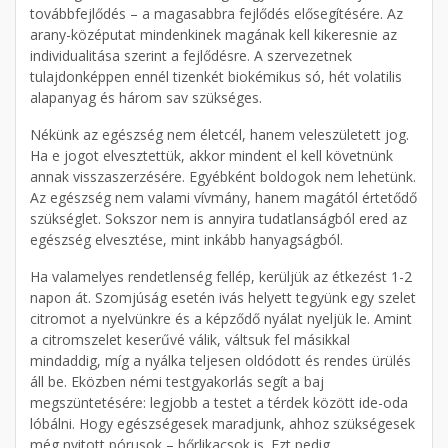
továbbfejlődés – a magasabbra fejlődés elősegítésére. Az
arany-középutat mindenkinek magának kell kikeresnie az
individualitása szerint a fejlődésre. A szervezetnek
tulajdonképpen ennél tizenkét biokémikus só, hét volatilis
alapanyag és három sav szükséges.
Nékünk az egészség nem életcél, hanem veleszületett jog.
Ha e jogot elvesztettük, akkor mindent el kell követnünk
annak visszaszerzésére. Egyébként boldogok nem lehetünk.
Az egészség nem valami vívmány, hanem magától értetődő
szükséglet. Sokszor nem is annyira tudatlanságból ered az
egészség elvesztése, mint inkább hanyagságból.
Ha valamelyes rendetlenség fellép, kerüljük az étkezést 1-2
napon át. Szomjúság esetén ivás helyett tegyünk egy szelet
citromot a nyelvünkre és a képződő nyálat nyeljük le. Amint
a citromszelet keserűvé válik, váltsuk fel másikkal
mindaddig, míg a nyálka teljesen oldódott és rendes ürülés
áll be. Eközben némi testgyakorlás segít a baj
megszüntetésére: legjobb a testet a térdek között ide-oda
lóbálni. Hogy egészségesek maradjunk, ahhoz szükségesek
még nyitott pórusok – bőrlikacsok is. Ezt pedig