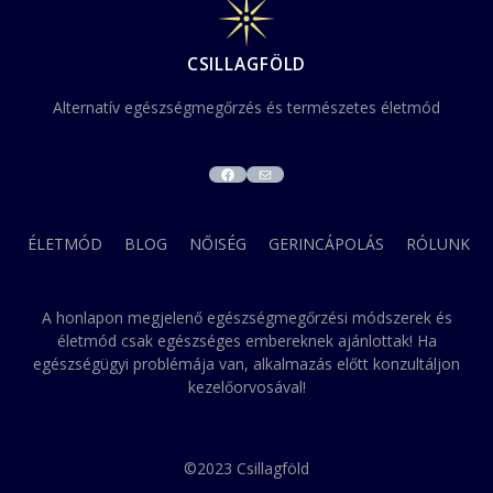
CSILLAGFÖLD
Alternatív egészségmegőrzés és természetes életmód
FACEBOOK
MAIL
ÉLETMÓD
BLOG
NŐISÉG
GERINCÁPOLÁS
RÓLUNK
A honlapon megjelenő egészségmegőrzési módszerek és
életmód csak egészséges embereknek ajánlottak! Ha
egészségügyi problémája van, alkalmazás előtt konzultáljon
kezelőorvosával!
©2023 Csillagföld