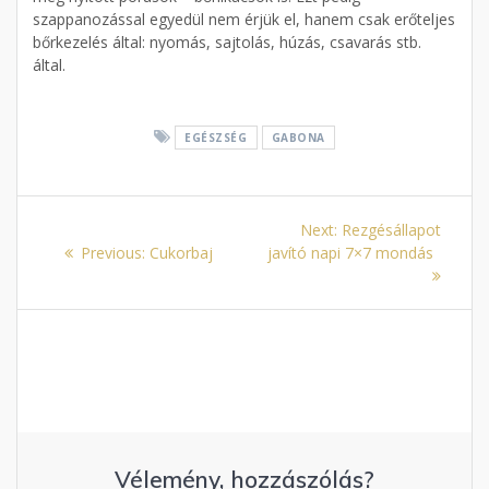
szappanozással egyedül nem érjük el, hanem csak erőteljes
bőrkezelés által: nyomás, sajtolás, húzás, csavarás stb.
által.
EGÉSZSÉG
GABONA
Bejegyzés
Next
Next:
Rezgésállapot
navigáció
Previous
post:
Previous:
Cukorbaj
javító napi 7×7 mondás
post:
Vélemény, hozzászólás?