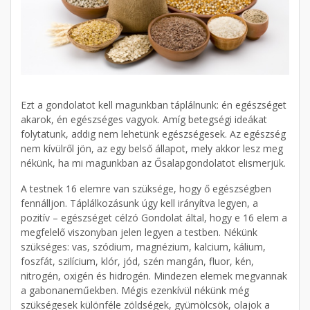
Ezt a gondolatot kell magunkban táplálnunk: én egészséget
akarok, én egészséges vagyok. Amíg betegségi ideákat
folytatunk, addig nem lehetünk egészségesek. Az egészség
nem kívülről jön, az egy belső állapot, mely akkor lesz meg
nékünk, ha mi magunkban az Ősalapgondolatot elismerjük.
A testnek 16 elemre van szüksége, hogy ő egészségben
fennálljon. Táplálkozásunk úgy kell irányítva legyen, a
pozitív – egészséget célzó Gondolat által, hogy e 16 elem a
megfelelő viszonyban jelen legyen a testben. Nékünk
szükséges: vas, szódium, magnézium, kalcium, kálium,
foszfát, szilícium, klór, jód, szén mangán, fluor, kén,
nitrogén, oxigén és hidrogén. Mindezen elemek megvannak
a gabonaneműekben. Mégis ezenkívül nékünk még
szükségesek különféle zöldségek, gyümölcsök, olajok a