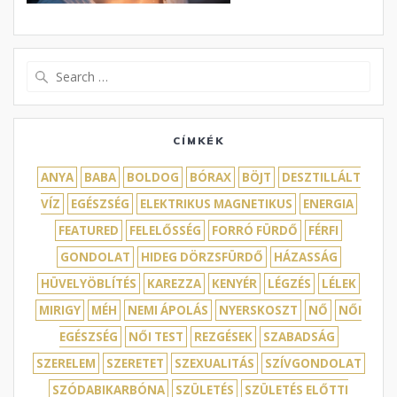
Search
for:
CÍMKÉK
ANYA
BABA
BOLDOG
BÓRAX
BÖJT
DESZTILLÁLT
VÍZ
EGÉSZSÉG
ELEKTRIKUS MAGNETIKUS
ENERGIA
FEATURED
FELELŐSSÉG
FORRÓ FÜRDŐ
FÉRFI
GONDOLAT
HIDEG DÖRZSFÜRDŐ
HÁZASSÁG
HÜVELYÖBLÍTÉS
KAREZZA
KENYÉR
LÉGZÉS
LÉLEK
MIRIGY
MÉH
NEMI ÁPOLÁS
NYERSKOSZT
NŐ
NŐI
EGÉSZSÉG
NŐI TEST
REZGÉSEK
SZABADSÁG
SZERELEM
SZERETET
SZEXUALITÁS
SZÍVGONDOLAT
SZÓDABIKARBÓNA
SZÜLETÉS
SZÜLETÉS ELŐTTI