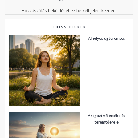
Hozzászólás beküldéséhez be kell jelentkezned.
FRISS CIKKEK
A helyes új teremtés
Az igazi nő értéke és
teremtőereje