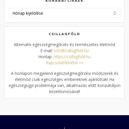
KORÁBBI CIKKEK
Korábbi
cikkek
CSILLAGFÖLD
Alternatív egészségmegőrzés és természetes életmód
E-mail:
info@csillagfold.hu
Honlap:
https://csillagfold.hu
Kapcsolatfelvétel >>
A honlapon megjelenő egészségmegőrzési módszerek és
életmód csak egészséges embereknek ajánlottak! Ha
egészségügyi problémája van, alkalmazás előtt konzultáljon
kezelőorvosával!