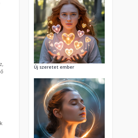
a
z,
Új szeretet ember
dő
ek