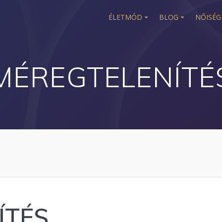
ÉLETMÓD
BLOG
NŐISÉG
MÉREGTELENÍTÉ
ÍTÉS