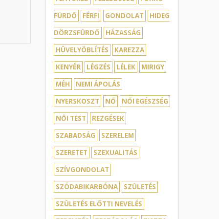
FÜRDŐ
FÉRFI
GONDOLAT
HIDEG
DÖRZSFÜRDŐ
HÁZASSÁG
HÜVELYÖBLÍTÉS
KAREZZA
KENYÉR
LÉGZÉS
LÉLEK
MIRIGY
MÉH
NEMI ÁPOLÁS
NYERSKOSZT
NŐ
NŐI EGÉSZSÉG
NŐI TEST
REZGÉSEK
SZABADSÁG
SZERELEM
SZERETET
SZEXUALITÁS
SZÍVGONDOLAT
SZÓDABIKARBÓNA
SZÜLETÉS
SZÜLETÉS ELŐTTI NEVELÉS