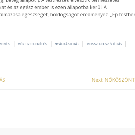
t és az egész ember is ezen állapotba kerül. A
kalmazása egészséget, boldogságot eredményez. „Ép testbe
MENÉS
MÉREGTELENÍTÉS
NYÁLKÁSODÁS
ROSSZ FELSZÍVÓDÁS
Next
ÁS
Next:
NŐKÖSZÖN
post: