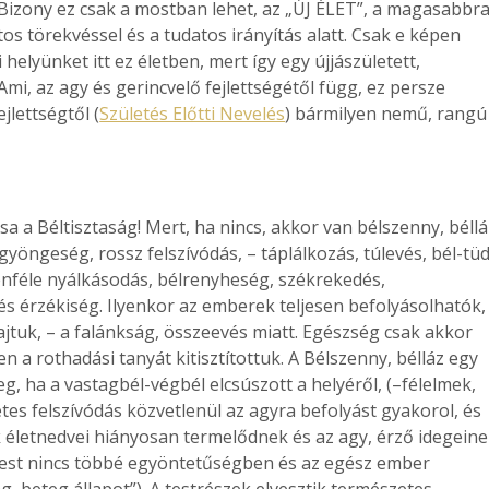
n. Bizony ez csak a mostban lehet, az „ÚJ ÉLET”, a magasabbr
tos törekvéssel és a tudatos irányítás alatt. Csak e képen
helyünket itt ez életben, mert így egy újjászületett,
Ami, az agy és gerincvelő fejlettségétől függ, ez persze
jlettségtől (
Születés Előtti Nevelés
) bármilyen nemű, rangú
sa a Béltisztaság! Mert, ha nincs, akkor van bélszenny, béllá
 gyöngeség, rossz felszívódás, – táplálkozás, túlevés, bél-tü
nféle nyálkásodás, bélrenyheség, székrekedés,
 érzékiség. Ilyenkor az emberek teljesen befolyásolhatók,
ajtuk, – a falánkság, összeevés miatt. Egészség csak akkor
en a rothadási tanyát kitisztítottuk. A Bélszenny, bélláz egy
, ha a vastagbél-végbél elcsúszott a helyéről, (–félelmek,
etes felszívódás közvetlenül az agyra befolyást gyakorol, és
k életnedvei hiányosan termelődnek és az agy, érző idegein
a test nincs többé egyöntetűségben és az egész ember
g, beteg állapot”). A testrészek elvesztik természetes