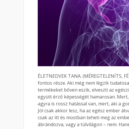
ÉLETNEDVEK TANA. (MÉREGTELENÍTS, FÉREG
fontos része. Aki még nem légzik tudatosan, 
termékeket bőven eszik, elveszti az egészsé
együtt érző képességét hamarosan. Mert, 
agyra is rossz hatással van, mert, aki a g
Jól csak akkor lesz, ha az egész ember átvál
csak az itt és mostban teheti meg az emb
ábrándozva, vagy a túlvilágon – nem. Hane