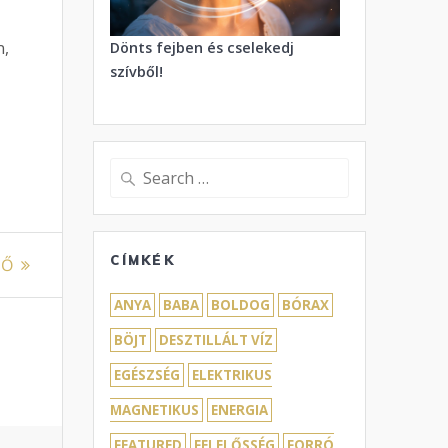
n,
Dönts fejben és cselekedj
szívből!
Search
for:
CÍMKÉK
TŐ
ANYA
BABA
BOLDOG
BÓRAX
BÖJT
DESZTILLÁLT VÍZ
EGÉSZSÉG
ELEKTRIKUS
MAGNETIKUS
ENERGIA
FEATURED
FELELŐSSÉG
FORRÓ