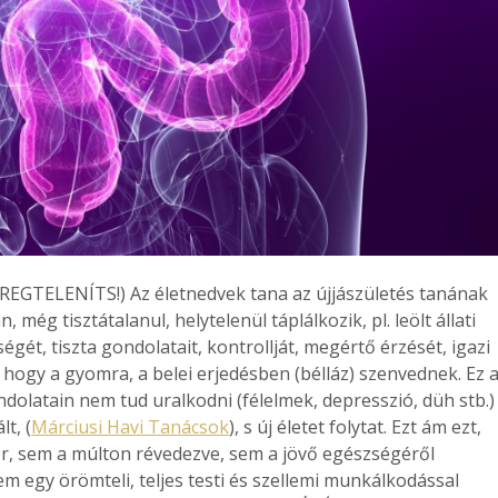
TELENÍTS!) Az életnedvek tana az újjászületés tanának
még tisztátalanul, helytelenül táplálkozik, pl. leölt állati
gét, tiszta gondolatait, kontrollját, megértő érzését, igazi
hogy a gyomra, a belei erjedésben (bélláz) szenvednek. Ez 
ondolatain nem tud uralkodni (félelmek, depresszió, düh stb.)
t, (
Márciusi Havi Tanácsok
), s új életet folytat. Ezt ám ezt,
er, sem a múlton révedezve, sem a jövő egészségéről
m egy örömteli, teljes testi és szellemi munkálkodással