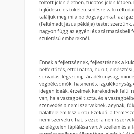
töltött jelen életben, tudatos jelen létbe
fejlődésre és tökéletesedésre való céltuda
találjuk meg mi a boldogságunkat, az igazi 
(Feltámadt Jézus példája) testet szerzünk. 
nagyon függ az egyéni és származásbeli fe
születésű embereknél.
Ennek a fejlettségnek, fejlesztésnek a kulc
bélfertőzés, ettől nátha, hurut, emésztési
sorvadás, légszomj, fáradékonyság, minde
végbélcsomók, hasmenés, izgulékonyság és
idegen ideák, érzelmek kerekednek felül r
van, ha a vastagbél tiszta, és a vastagbélb
szenvedés a nemi szerveknek, agynak, főleg
halálfélelem lesz úrrá). Ezekből a termész
nemi szervekre hat, s ezzel a nemi szerve
az elégtelen táplálása van. A szellem és 
természetellenes állapotban leledzik („átla