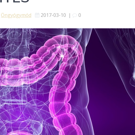
Öngyógymód
2017-03-10
|
0