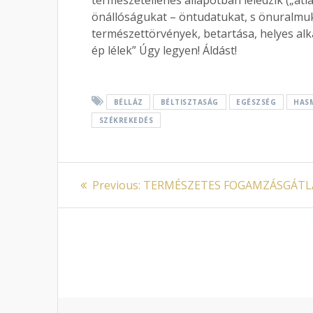
önállóságukat – öntudatukat, s önuralmuka
természettörvények, betartása, helyes al
ép lélek” Úgy legyen! Áldást!
BÉLLÁZ
BÉLTISZTASÁG
EGÉSZSÉG
HAS
SZÉKREKEDÉS
Bejegyzés
Previous
Previous:
TERMÉSZETES FOGAMZÁSGÁTL
post:
navigáció