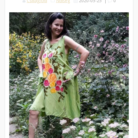
Csillagföld
Nőiség
2020-05-25
|
0