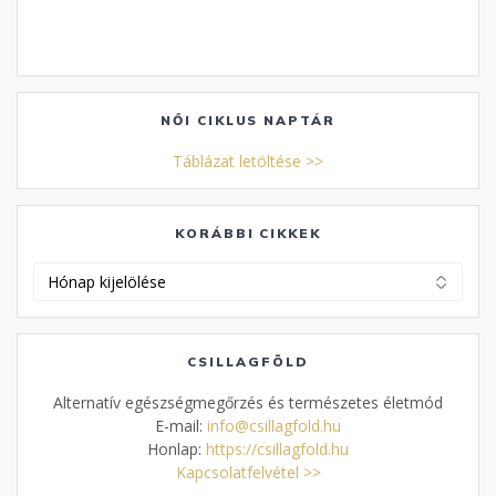
NŐI CIKLUS NAPTÁR
Táblázat letöltése >>
KORÁBBI CIKKEK
Korábbi
cikkek
CSILLAGFÖLD
Alternatív egészségmegőrzés és természetes életmód
E-mail:
info@csillagfold.hu
Honlap:
https://csillagfold.hu
Kapcsolatfelvétel >>