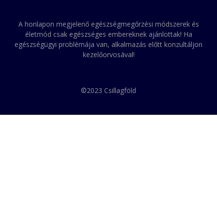
A honlapon megjelenő egészségmegőrzési módszerek és
életmód csak egészséges embereknek ajánlottak! Ha
egészségügyi problémája van, alkalmazás előtt konzultáljon
kezelőorvosával!
©2023 Csillagföld