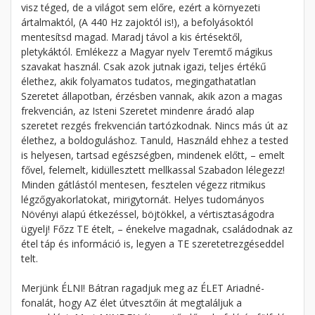
visz téged, de a világot sem előre, ezért a környezeti
ártalmaktól, (A 440 Hz zajoktól is!), a befolyásoktól
mentesítsd magad. Maradj távol a kis értésektől,
pletykáktól. Emlékezz a Magyar nyelv Teremtő mágikus
szavakat használ. Csak azok jutnak igazi, teljes értékű
élethez, akik folyamatos tudatos, megingathatatlan
Szeretet állapotban, érzésben vannak, akik azon a magas
frekvencián, az Isteni Szeretet mindenre áradó alap
szeretet rezgés frekvencián tartózkodnak. Nincs más út az
élethez, a boldoguláshoz. Tanuld, Használd ehhez a tested
is helyesen, tartsad egészségben, mindenek előtt, – emelt
fővel, felemelt, kidüllesztett mellkassal Szabadon lélegezz!
Minden gátlástól mentesen, fesztelen végezz ritmikus
légzőgyakorlatokat, mirigytornát. Helyes tudományos
Növényi alapú étkezéssel, böjtökkel, a vértisztaságodra
ügyelj! Főzz TE ételt, – énekelve magadnak, családodnak az
étel táp és információ is, legyen a TE szeretetrezgéseddel
telt.
Merjünk ÉLNI! Bátran ragadjuk meg az ÉLET Ariadné-
fonalát, hogy AZ élet útvesztőin át megtaláljuk a