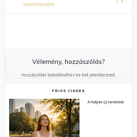
navigáció
post:
1.
MINDENKINEK!
Vélemény, hozzászólás?
Hozzászólás beküldéséhez be kell jelentkezned.
FRISS CIKKEK
A helyes új teremtés