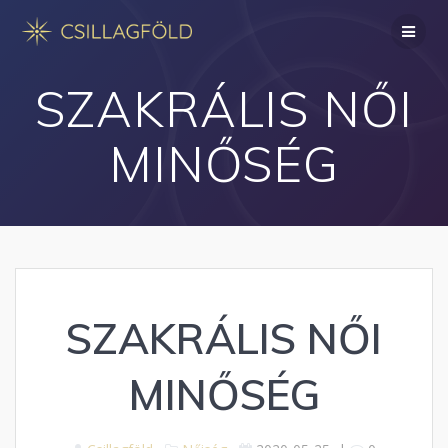
Skip
to
content
SZAKRÁLIS NŐI
MINŐSÉG
SZAKRÁLIS NŐI
MINŐSÉG