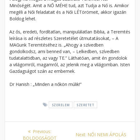
Minőségét. Amit a NŐ MÉHE tud, azt Tudja a Nő is. Amikor
megéli a Női feladatait és a Női LÉTörömeit, akkor igazán
Boldog lehet.
Az ős, eredeti, fordítatlan, manipulálatlan Biblia, a Teremtés
leírása is ad részletes Szeretetélet útmutatásokat, – A
MAGunk Teremtéséhez is. „Ahogy a szívedben
gondolkodsz, ami benned van, – Lelkedben, szívedben
tudatalattidban, az vagy TE.” Láthatóan, amit én gondolok
a világomról, magamról, az jelenik meg a világomban. Isten
Gazdagságot szán az embernek.
Dr Hanish : „Minden a nőkön múlik!”
SZERELEM
SZERETET
Bejegyzés
Previous
Previous:
Next
Next:
NŐI NEMI ÁPOLÁS
post:
BOLDOGSÁGOT