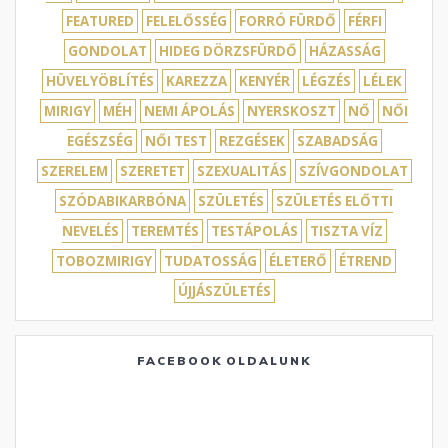
FEATURED
FELELŐSSÉG
FORRÓ FÜRDŐ
FÉRFI
GONDOLAT
HIDEG DÖRZSFÜRDŐ
HÁZASSÁG
HÜVELYÖBLÍTÉS
KAREZZA
KENYÉR
LÉGZÉS
LÉLEK
MIRIGY
MÉH
NEMI ÁPOLÁS
NYERSKOSZT
NŐ
NŐI
EGÉSZSÉG
NŐI TEST
REZGÉSEK
SZABADSÁG
SZERELEM
SZERETET
SZEXUALITÁS
SZÍVGONDOLAT
SZÓDABIKARBÓNA
SZÜLETÉS
SZÜLETÉS ELŐTTI
NEVELÉS
TEREMTÉS
TESTÁPOLÁS
TISZTA VÍZ
TOBOZMIRIGY
TUDATOSSÁG
ÉLETERŐ
ÉTREND
ÚJJÁSZÜLETÉS
FACEBOOK OLDALUNK