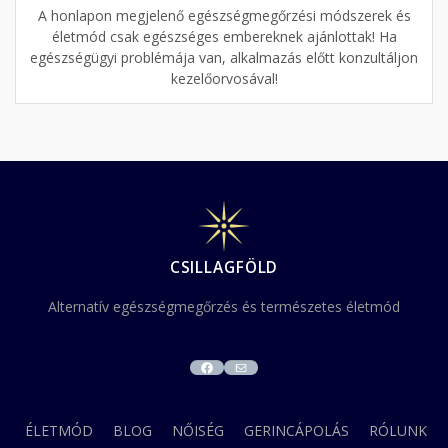
A honlapon megjelenő egészségmegőrzési módszerek és
életmód csak egészséges embereknek ajánlottak! Ha
egészségügyi problémája van, alkalmazás előtt konzultáljon
kezelőorvosával!
CSILLAGFÖLD
Alternatív egészségmegőrzés és természetes életmód
FACEBOOK
MAIL
ÉLETMÓD
BLOG
NŐISÉG
GERINCÁPOLÁS
RÓLUNK