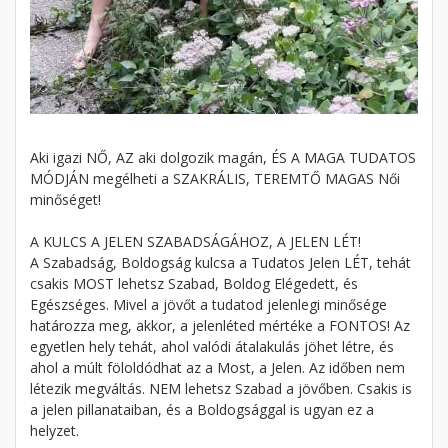
Aki igazi NŐ, AZ aki dolgozik magán, ÉS A MAGA TUDATOS
MÓDJÁN megélheti a SZAKRÁLIS, TEREMTŐ MAGAS Női
minőséget!
A KULCS A JELEN SZABADSÁGÁHOZ, A JELEN LÉT!
A Szabadság, Boldogság kulcsa a Tudatos Jelen LÉT, tehát
csakis MOST lehetsz Szabad, Boldog Elégedett, és
Egészséges. Mivel a jövőt a tudatod jelenlegi minősége
határozza meg, akkor, a jelenléted mértéke a FONTOS! Az
egyetlen hely tehát, ahol valódi átalakulás jöhet létre, és
ahol a múlt föloldódhat az a Most, a Jelen. Az időben nem
létezik megváltás. NEM lehetsz Szabad a jövőben. Csakis is
a jelen pillanataiban, és a Boldogsággal is ugyan ez a
helyzet.