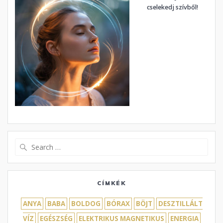
cselekedj szívből!
Search
for:
CÍMKÉK
ANYA
BABA
BOLDOG
BÓRAX
BÖJT
DESZTILLÁLT
VÍZ
EGÉSZSÉG
ELEKTRIKUS MAGNETIKUS
ENERGIA