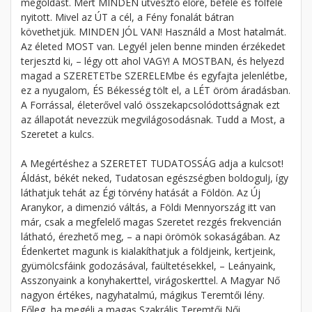
megoldást. Mert MINDEN útvesztő előre, befelé és fölfelé
nyitott. Mivel az ÚT a cél, a Fény fonalát bátran
követhetjük. MINDEN JÓL VAN! Használd a Most hatalmát.
Az életed MOST van. Legyél jelen benne minden érzékedet
terjesztd ki, – légy ott ahol VAGY! A MOSTBAN, és helyezd
magad a SZERETETbe SZERELEMbe és egyfajta jelenlétbe,
ez a nyugalom, ÉS Békesség tölt el, a LÉT öröm áradásban.
A Forrással, életerővel való összekapcsolódottságnak ezt
az állapotát nevezzük megvilágosodásnak. Tudd a Most, a
Szeretet a kulcs.
A Megértéshez a SZERETET TUDATOSSÁG adja a kulcsot!
Áldást, békét neked, Tudatosan egészségben boldogulj, így
láthatjuk tehát az Égi törvény hatását a Földön. Az Új
Aranykor, a dimenzió váltás, a Földi Mennyország itt van
már, csak a megfelelő magas Szeretet rezgés frekvencián
látható, érezhető meg, – a napi örömök sokaságában. Az
Édenkertet magunk is kialakíthatjuk a földjeink, kertjeink,
gyümölcsfáink godozásával, faültetésekkel, – Leányaink,
Asszonyaink a konyhakerttel, virágoskerttel. A Magyar Nő
nagyon értékes, nagyhatalmú, mágikus Teremtői lény.
Főleg, ha megéli a magas Szakrális Teremtői Női