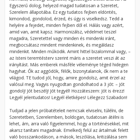
Egyszerű dolog, helyezd magad tudatosan a Szeretet,
Szerelem állapotába. Ez egy tudatos fejben eldöntés,
kimondod, gondolod, érzed, és úgy is viselkedsz. Tedd a
helyére a fejedet, minden fejben dől el. Hálás vagy azért,
amid van, amit kapsz. Harmonizálsz, védelmet teszel
magadra, Szeretettel vagy minden és mindenki iránt,
megbocsátasz mindent mindenkinek, és megáldasz
mindenkit. Minden működik. Amint hittel bizalommal vagy, –
az Isteni teremtésterv szerint máris a szeretet veszi át az
irányítást. Más emberek másféle véleménye téged hidegen
hagyhat. Ők az aggódók, félők, bizonytalanok, ők nem a te
világod. TE tudod jól, hogy, amire gondolsz, amit érzel az
valósul meg. Vagyis nyugodtan gondolhatod a 3 jót: – Jót
gondolj! Jót beszélj! Jót tegyél! Hozzáteszem: Jót is érezz!
Legyél jelentudatos! Legyél életképes! Lélegezz Szabadon!
Tudjad a jelen próbatételeit nemcsak elviselni, túlélni, de
Szeretetben, Szerelemben, boldogan, tudatosan átélni is
lehet, ám, arra való figyelemmel, hogy a történésekkel, mit
akarsz tanítani magadnak. Emelkedj felül az ártalmak felett
való bosszankodáson, a mások, leszólása, kritizálása sem