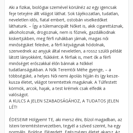
Aki a fizikai, biológiai szemével körülnéz az egy igencsak
feje tetejére állt világot láthat. Sok tájékozatlan, tudatlan,
neveletlen idős, fiatal embert, ostobán viselkedőket
láthatunk. – Így a túlemancipált Nőket is, akik cigarettáznak,
alkoholoznak, drogoznak, nem is főznek, gazdálkodnak
kiskertjükben, meg férfi ruhákban járnak, magas női
minőségüket feledve, a férfi kéjvágynak hódolnak,
szenvednek az anyjuk által neveletlen, a rossz szülői példát
látott lányokként, fiúkként. A férfiak is, mert ők a férfi
minőséget erőszakkal élőn bánnak a Nőkkel
tudatlanságukban. A Nők Teremtői Méhe gyenge, – a
többségüké, a helyes Női nemi ápolás híjján és így kesze-
kusza életet, világot teremtettek maguknak. A Túlfestett
körmök, arcok, hajak, a test krémek csak elfedik a
valóságot.
A KULCS A JELEN SZABADSÁGÁHOZ, A TUDATOS JELEN
LÉT!
ÉDESEIM! Hölgyem! TE, aki mersz élni, Bízol magadban, az
Isteni teremtéstervezetben, tegyél a szíved szerint, ha egy
normális, Boldog, Elégedett, Egészséges életet akarsz. Az