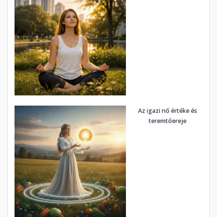
Az igazi nő értéke és
teremtőereje