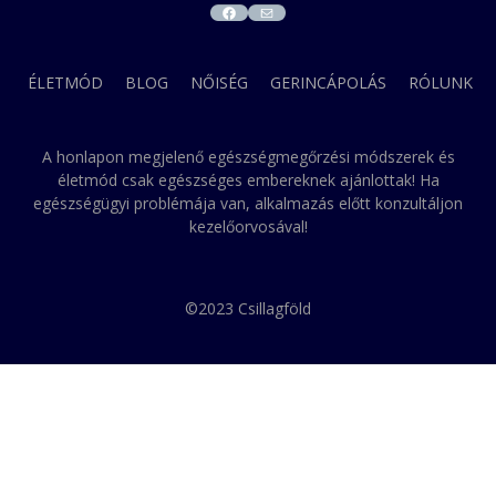
FACEBOOK
MAIL
ÉLETMÓD
BLOG
NŐISÉG
GERINCÁPOLÁS
RÓLUNK
A honlapon megjelenő egészségmegőrzési módszerek és
életmód csak egészséges embereknek ajánlottak! Ha
egészségügyi problémája van, alkalmazás előtt konzultáljon
kezelőorvosával!
©2023 Csillagföld