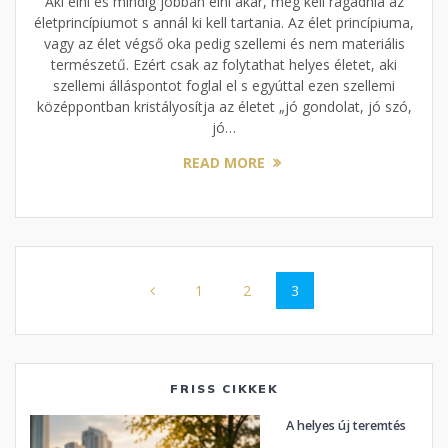
Aki élni és mindig jobban élni akar, meg kell ragadnia az
életprincípiumot s annál ki kell tartania. Az élet princípiuma,
vagy az élet végső oka pedig szellemi és nem materiális
természetű. Ezért csak az folytathat helyes életet, aki
szellemi álláspontot foglal el s egyúttal ezen szellemi
középpontban kristályosítja az életet „jó gondolat, jó szó,
jó…
READ MORE
Posts
Page
Page
Page
1
2
3
navigation
FRISS CIKKEK
A helyes új teremtés