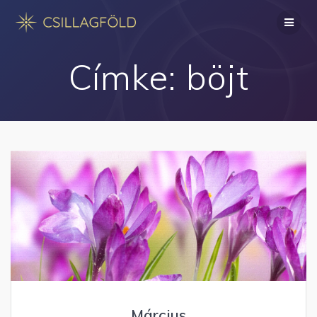
Skip
to
content
Címke:
böjt
Március