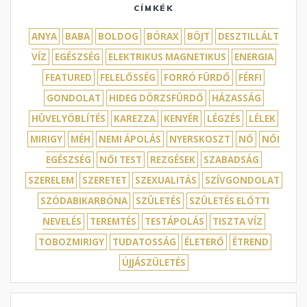
CÍMKÉK
ANYA
BABA
BOLDOG
BÓRAX
BÖJT
DESZTILLÁLT
VÍZ
EGÉSZSÉG
ELEKTRIKUS MAGNETIKUS
ENERGIA
FEATURED
FELELŐSSÉG
FORRÓ FÜRDŐ
FÉRFI
GONDOLAT
HIDEG DÖRZSFÜRDŐ
HÁZASSÁG
HÜVELYÖBLÍTÉS
KAREZZA
KENYÉR
LÉGZÉS
LÉLEK
MIRIGY
MÉH
NEMI ÁPOLÁS
NYERSKOSZT
NŐ
NŐI
EGÉSZSÉG
NŐI TEST
REZGÉSEK
SZABADSÁG
SZERELEM
SZERETET
SZEXUALITÁS
SZÍVGONDOLAT
SZÓDABIKARBÓNA
SZÜLETÉS
SZÜLETÉS ELŐTTI
NEVELÉS
TEREMTÉS
TESTÁPOLÁS
TISZTA VÍZ
TOBOZMIRIGY
TUDATOSSÁG
ÉLETERŐ
ÉTREND
ÚJJÁSZÜLETÉS