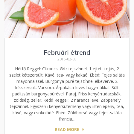
Februári étrend
2015-02-03
Hétfő Reggel: Citrancs. Gríz tejszínnel, 1 ejtett tojás, 2
szelet kétszersült. Kávé, tea- vagy kakaó. Ebéd: Fejes saláta
mayonnaissel. Burgonya-püré tejszínnel elkeverve. 2
kétszersült. Vacsora: Árpakása-leves hagymákkal. Sült
padlizsán burgonyapürével. Paraj. Friss kenyérrudacskák,
zöldség, zeller. Kedd Reggeli: 2 narancs leve. Zabpehely
tejszínnel. Egyszerű kenyérsütemény vagy istenlepény, tea,
kávé, vagy csokoládé. Ebéd: Zöldborsó vagy fejes-saláta
francia…
READ MORE