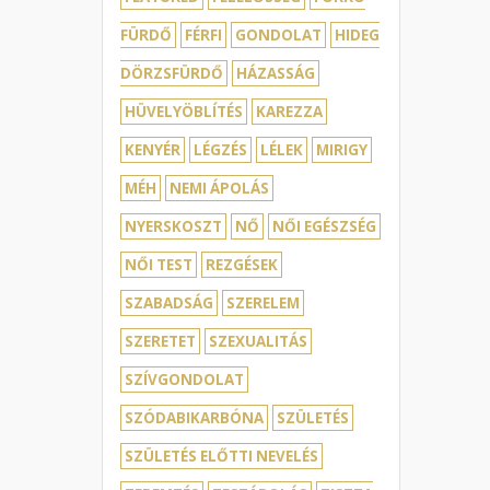
FÜRDŐ
FÉRFI
GONDOLAT
HIDEG
DÖRZSFÜRDŐ
HÁZASSÁG
HÜVELYÖBLÍTÉS
KAREZZA
KENYÉR
LÉGZÉS
LÉLEK
MIRIGY
MÉH
NEMI ÁPOLÁS
NYERSKOSZT
NŐ
NŐI EGÉSZSÉG
NŐI TEST
REZGÉSEK
SZABADSÁG
SZERELEM
SZERETET
SZEXUALITÁS
SZÍVGONDOLAT
SZÓDABIKARBÓNA
SZÜLETÉS
SZÜLETÉS ELŐTTI NEVELÉS