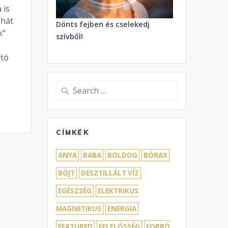
 is
 hát
Dönts fejben és cselekedj
k”
szívből!
rtó
Search
for:
CÍMKÉK
ANYA
BABA
BOLDOG
BÓRAX
BÖJT
DESZTILLÁLT VÍZ
EGÉSZSÉG
ELEKTRIKUS
MAGNETIKUS
ENERGIA
FEATURED
FELELŐSSÉG
FORRÓ