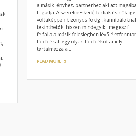
a másik lényhez, partnerhez aki azt magába
fogadja. A szerelmeskedő férfiak és nők így
nak
voltaképpen bizonyos fokig „kannibálokna
tekinthetők, hiszen mindegyik „megeszi”,
ki-
felfalja a másik feleslegben lévő életfennta
táplálékát: egy olyan táplálékot amely
t,
tartalmazza a…
i,
READ MORE
ő