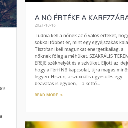
A NŐ ÉRTÉKE A KAREZZÁB
2021-10-16
Tudnia kell a nőnek az ő valós értékét, hog
sokkal többet ér, mint egy egyéjszakás kala
Tisztítani kell magunkat energetikailag, a
nőknek főleg a méhüket, SZAKRÁLIS TER
EREJE székhelyét és a szívüket. Eljött az idej
hogy a Férfi Nő kapcsolat, újra magas minő
legyen. Hiszen, a szexuális egyesülés egy
beavatás is egyben, – a kettő…
OG!
READ MORE
a