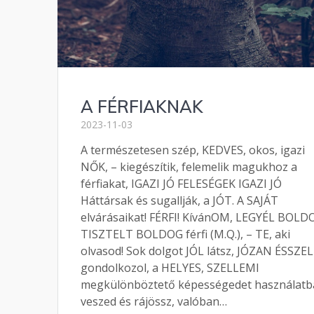
A FÉRFIAKNAK
2023-11-03
A természetesen szép, KEDVES, okos, igazi
NŐK, – kiegészítik, felemelik magukhoz a
férfiakat, IGAZI JÓ FELESÉGEK IGAZI JÓ
Háttársak és sugallják, a JÓT. A SAJÁT
elvárásaikat! FÉRFI! KívánOM, LEGYÉL BOLD
TISZTELT BOLDOG férfi (M.Q.), – TE, aki
olvasod! Sok dolgot JÓL látsz, JÓZAN ÉSSZEL
gondolkozol, a HELYES, SZELLEMI
megkülönböztető képességedet használatb
veszed és rájössz, valóban…