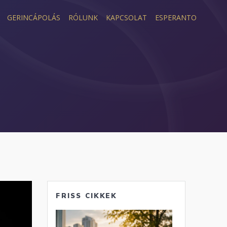
GERINCÁPOLÁS
RÓLUNK
KAPCSOLAT
ESPERANTO
s
FRISS CIKKEK