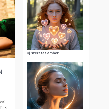
Új szeretet ember
N
övő
mlik