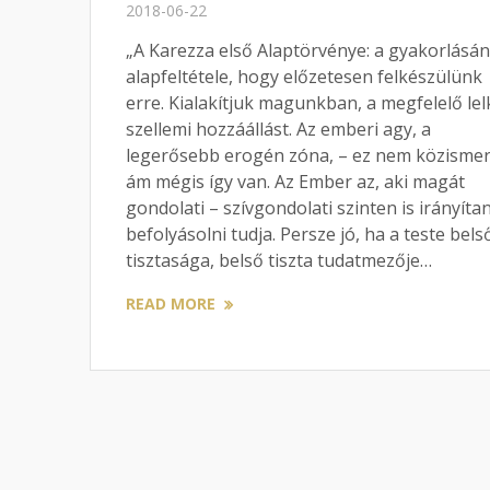
2018-06-22
„A Karezza első Alaptörvénye: a gyakorlásá
alapfeltétele, hogy előzetesen felkészülünk
erre. Kialakítjuk magunkban, a megfelelő lel
szellemi hozzáállást. Az emberi agy, a
legerősebb erogén zóna, – ez nem közismer
ám mégis így van. Az Ember az, aki magát
gondolati – szívgondolati szinten is irányítan
befolyásolni tudja. Persze jó, ha a teste bels
tisztasága, belső tiszta tudatmezője…
READ MORE