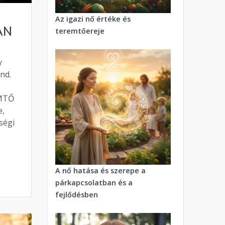
Az igazi nő értéke és
AN
teremtőereje
y
nd.
EMTŐ
e,
ségi
A nő hatása és szerepe a
párkapcsolatban és a
fejlődésben