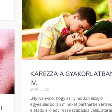
KAREZZA A GYAKORLATBA
IV.
2018-06-22
„Nyilvánvaló, hogy az ily módon lezajló
egyesülés során mindkét partnerben létrej
I
életadó erő egy része szabaddá válik, átára