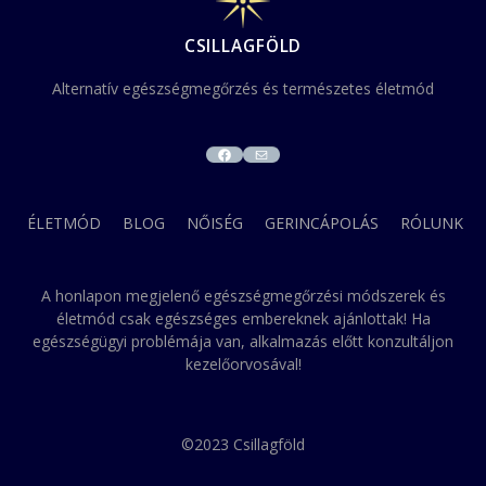
CSILLAGFÖLD
Alternatív egészségmegőrzés és természetes életmód
FACEBOOK
MAIL
ÉLETMÓD
BLOG
NŐISÉG
GERINCÁPOLÁS
RÓLUNK
A honlapon megjelenő egészségmegőrzési módszerek és
életmód csak egészséges embereknek ajánlottak! Ha
egészségügyi problémája van, alkalmazás előtt konzultáljon
kezelőorvosával!
©2023 Csillagföld