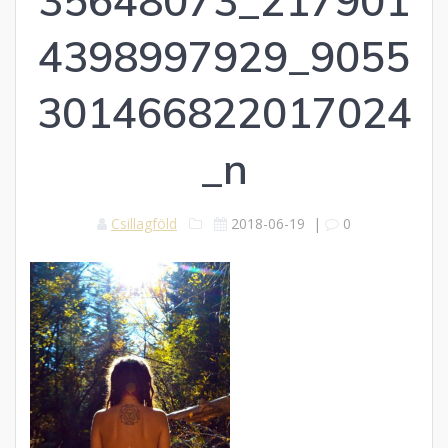
35648073_217901
4398997929_9055
301466822017024
_n
Csillagföld
2018-06-19
|
0