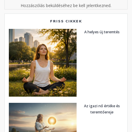
Hozzászólás beküldéséhez be kell jelentkezned.
FRISS CIKKEK
A helyes új teremtés
Az igazi nő értéke és
teremtőereje