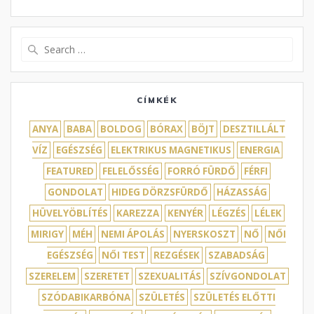
Search
for:
CÍMKÉK
ANYA
BABA
BOLDOG
BÓRAX
BÖJT
DESZTILLÁLT
VÍZ
EGÉSZSÉG
ELEKTRIKUS MAGNETIKUS
ENERGIA
FEATURED
FELELŐSSÉG
FORRÓ FÜRDŐ
FÉRFI
GONDOLAT
HIDEG DÖRZSFÜRDŐ
HÁZASSÁG
HÜVELYÖBLÍTÉS
KAREZZA
KENYÉR
LÉGZÉS
LÉLEK
MIRIGY
MÉH
NEMI ÁPOLÁS
NYERSKOSZT
NŐ
NŐI
EGÉSZSÉG
NŐI TEST
REZGÉSEK
SZABADSÁG
SZERELEM
SZERETET
SZEXUALITÁS
SZÍVGONDOLAT
SZÓDABIKARBÓNA
SZÜLETÉS
SZÜLETÉS ELŐTTI