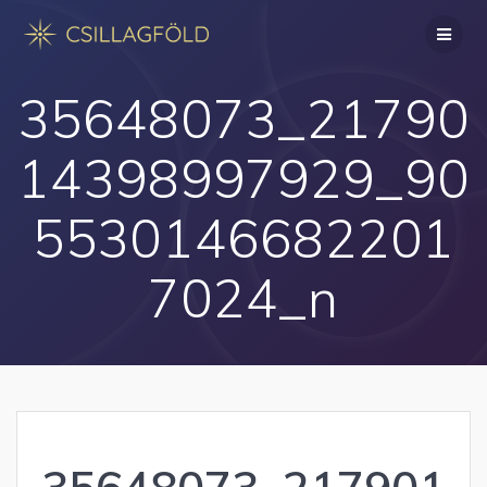
Skip
to
content
35648073_21790
14398997929_90
5530146682201
7024_n