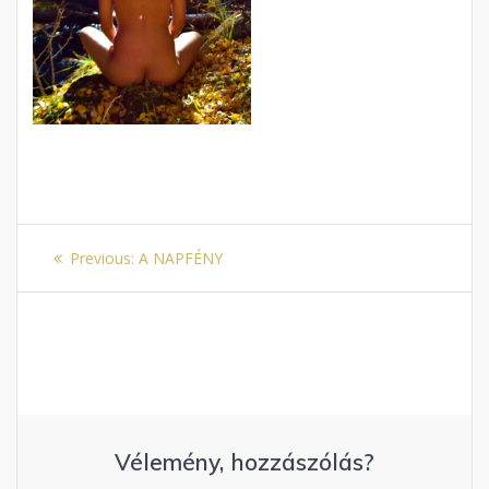
Bejegyzés
Previous
Previous:
A NAPFÉNY
navigáció
post:
Vélemény, hozzászólás?