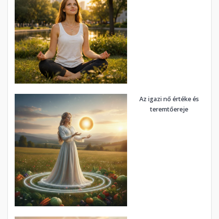
Az igazi nő értéke és
teremtőereje