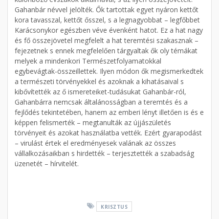
Gahanbár névvel jelölték. Ők tartottak egyet nyáron kettőt
kora tavasszal, kettőt ősszel, s a legnagyobbat – legfőbbet
Karácsonykor egészben véve évenként hatot. Ez a hat nagy
és fő összejövetel megfelelt a hat teremtési szakasznak –
fejezetnek s ennek megfelelően tárgyaltak ők oly témákat
melyek a mindenkori Természetfolyamatokkal
egybevágtak-összeillettek. Ilyen módon ők megismerkedtek
a természeti törvényekkel és azoknak a kihatásaival s
kibővítették az ő ismereteiket-tudásukat Gahanbár-ról,
Gahanbárra nemcsak általánosságban a teremtés és a
fejlődés tekintetében, hanem az emberi lényt illetően is és e
képpen felismerték – megtanulták az újjászületés
törvényeit és azokat használatba vették. Ezért gyarapodást
– virulást értek el eredményesek valának az összes
vállalkozásaikban s hirdették – terjesztették a szabadság
üzenetét – hírvitelét.
KRISZTUS