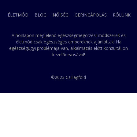
ÉLETMÓD
BLOG
NŐISÉG
GERINCÁPOLÁS
RÓLUNK
A honlapon megjelenő egészségmegőrzési módszerek és
életmód csak egészséges embereknek ajánlottak! Ha
egészségügyi problémája van, alkalmazás előtt konzultáljon
kezelőorvosával!
©2023 Csillagföld