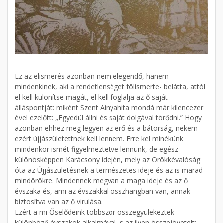
Ez az elismerés azonban nem elegendő, hanem
mindenkinek, aki a rendetlenséget fölismerte- belátta, attól
el kell különítse magát, el kell foglalja az ő saját
álláspontját: miként Szent Ainyahita mondá már kilencezer
ével ezelőtt: „Egyedül állni és saját dolgával törődni.” Hogy
azonban ehhez meg legyen az erő és a bátorság, nekem
ezért újjászületettnek kell lennem. Erre kel minékünk
mindenkor ismét figyelmeztetve lennünk, de egész
különösképpen Karácsony idején, mely az Örökkévalóság
óta az Újjászületésnek a természetes ideje és az is marad
mindörökre. Mindennek megvan a maga ideje és az ő
évszaka és, ami az évszakkal összhangban van, annak
biztosítva van az ő virulása.
Ezért a mi Őselődeink többször összegyülekeztek
különböző évszakok alkalmával, s az ilyen összejövetelt: