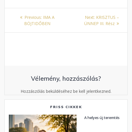
Bejegyzés
Previous
Next
Previous:
IMA A
Next:
KRISZTUS –
navigáció
post:
post:
BÖJTIDŐBEN
ÜNNEP III. Rész
Vélemény, hozzászólás?
Hozzászólás beküldéséhez be kell jelentkezned.
FRISS CIKKEK
A helyes új teremtés