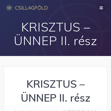
Skip
to
content
KRISZTUS –
ÜNNEP II. rész
KRISZTUS –
ÜNNEP II. rész