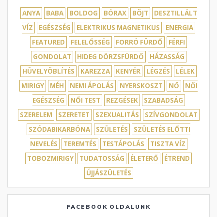
ANYA
BABA
BOLDOG
BÓRAX
BÖJT
DESZTILLÁLT
VÍZ
EGÉSZSÉG
ELEKTRIKUS MAGNETIKUS
ENERGIA
FEATURED
FELELŐSSÉG
FORRÓ FÜRDŐ
FÉRFI
GONDOLAT
HIDEG DÖRZSFÜRDŐ
HÁZASSÁG
HÜVELYÖBLÍTÉS
KAREZZA
KENYÉR
LÉGZÉS
LÉLEK
MIRIGY
MÉH
NEMI ÁPOLÁS
NYERSKOSZT
NŐ
NŐI
EGÉSZSÉG
NŐI TEST
REZGÉSEK
SZABADSÁG
SZERELEM
SZERETET
SZEXUALITÁS
SZÍVGONDOLAT
SZÓDABIKARBÓNA
SZÜLETÉS
SZÜLETÉS ELŐTTI
NEVELÉS
TEREMTÉS
TESTÁPOLÁS
TISZTA VÍZ
TOBOZMIRIGY
TUDATOSSÁG
ÉLETERŐ
ÉTREND
ÚJJÁSZÜLETÉS
FACEBOOK OLDALUNK