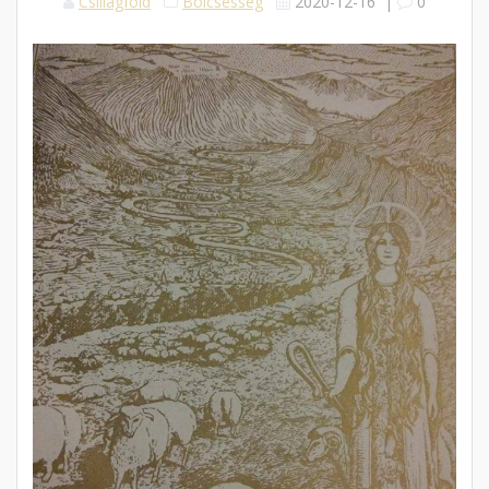
Csillagföld
Bölcsesség
2020-12-16
|
0