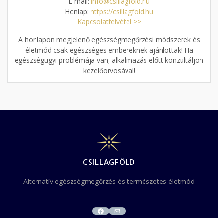
E-mail:
info@csillagfold.hu
Honlap:
https://csillagfold.hu
Kapcsolatfelvétel >>
A honlapon megjelenő egészségmegőrzési módszerek és
életmód csak egészséges embereknek ajánlottak! Ha
egészségügyi problémája van, alkalmazás előtt konzultáljon
kezelőorvosával!
CSILLAGFÖLD
Alternatív egészségmegőrzés és természetes életmód
FACEBOOK
MAIL