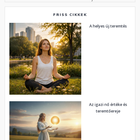
FRISS CIKKEK
A helyes új teremtés
Az igazi nő értéke és
teremtőereje