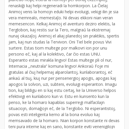
renaskiĝi kaj helpi regeneradi la homkorpon. La Ĉielaj
Animoj venis la homojn eduki helpi evoluigi, vekigi ilin je sia
vera memrealo, memestaĵo. Ni devas ekkoni nian veran
memesencon. Kelkaj Animoj el aventuro deziro elektis, la
Terglobon, kaj restis sur la Tero, malgraŭ la ekstremaj
nunaj okazaĵoj. Animoj el aliaj planedoj sin praktikis, spertis
jam, kaj nun studas la Tervivon. Oni Tiel bele povus Vivi
surtere. Estas tiom multege por malkovri ion por unu
persono eĉ, kaj al la kolektivo, ĉar ĉio estas UNU.
Esperanto estas mirakla lingvo! Estas multege pli ol nur,
Internacia ,,neutrala” komuna lingvo! Ankoraŭ Foje mi
gratulas al ĉiuj helpemaj alparolantoj, kunlaborantoj, eĉ
ankaŭ al tiuj, kiuj nur per pensenergioj apogis, apogas kaj
apogos la solvon, uzi, subteni, evoluigi esperanton. Imagu
tion, kaj bildigu en si kaj estu certaj, ke la Universo helpos
efektivigi en kunlaboro kun vi. Estu en kunsento kun la
penso, ke la homaro kapablas superregi malfacilajn
situaciojn, domaĝojn eĉ, de la Terglobo. Ni esperantistoj,
povas esti inteligenta kerno al la bona evoluo kaj
memsavado de la homaro. Nian korpon konstante ni devas
teni pura interne kaj en sano, konstante eviti venenigilojn