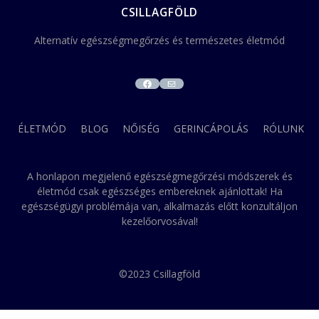
CSILLAGFÖLD
Alternatív egészségmegőrzés és természetes életmód
FACEBOOK
MAIL
ÉLETMÓD
BLOG
NŐISÉG
GERINCÁPOLÁS
RÓLUNK
A honlapon megjelenő egészségmegőrzési módszerek és
életmód csak egészséges embereknek ajánlottak! Ha
egészségügyi problémája van, alkalmazás előtt konzultáljon
kezelőorvosával!
©2023 Csillagföld