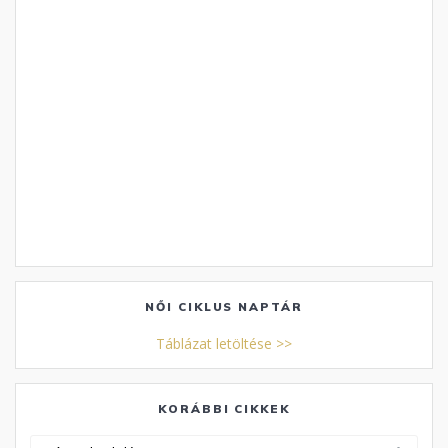
NŐI CIKLUS NAPTÁR
Táblázat letöltése >>
KORÁBBI CIKKEK
Korábbi