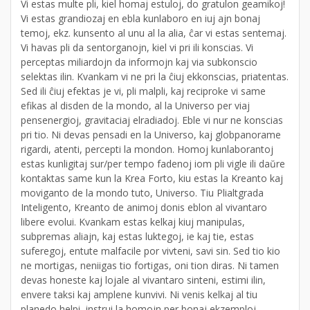
Vi estas multe pli, kiel homaj estuloj, do gratulon geamikoj!
Vi estas grandiozaj en ebla kunlaboro en iuj ajn bonaj
temoj, ekz. kunsento al unu al la alia, ĉar vi estas sentemaj.
Vi havas pli da sentorganojn, kiel vi pri ili konscias. Vi
perceptas miliardojn da informojn kaj via subkonscio
selektas ilin. Kvankam vi ne pri la ĉiuj ekkonscias, priatentas.
Sed ili ĉiuj efektas je vi, pli malpli, kaj reciproke vi same
efikas al disden de la mondo, al la Universo per viaj
pensenergioj, gravitaciaj elradiadoj. Eble vi nur ne konscias
pri tio. Ni devas pensadi en la Universo, kaj globpanorame
rigardi, atenti, percepti la mondon. Homoj kunlaborantoj
estas kunligitaj sur/per tempo fadenoj iom pli vigle ili daŭre
kontaktas same kun la Krea Forto, kiu estas la Kreanto kaj
moviganto de la mondo tuto, Universo. Tiu Plialtgrada
Inteligento, Kreanto de animoj donis eblon al vivantaro
libere evolui. Kvankam estas kelkaj kiuj manipulas,
subpremas aliajn, kaj estas luktegoj, ie kaj tie, estas
suferegoj, entute malfacile por vivteni, savi sin. Sed tio kio
ne mortigas, neniigas tio fortigas, oni tion diras. Ni tamen
devas honeste kaj lojale al vivantaro sinteni, estimi ilin,
envere taksi kaj amplene kunvivi. Ni venis kelkaj al tiu
planedo helpi, instrui la homojn per bonaj ekzemploj,