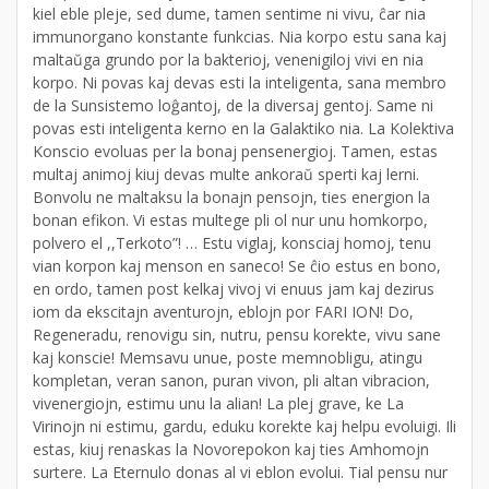
kiel eble pleje, sed dume, tamen sentime ni vivu, ĉar nia
immunorgano konstante funkcias. Nia korpo estu sana kaj
maltaŭga grundo por la bakterioj, venenigiloj vivi en nia
korpo. Ni povas kaj devas esti la inteligenta, sana membro
de la Sunsistemo loĝantoj, de la diversaj gentoj. Same ni
povas esti inteligenta kerno en la Galaktiko nia. La Kolektiva
Konscio evoluas per la bonaj pensenergioj. Tamen, estas
multaj animoj kiuj devas multe ankoraŭ sperti kaj lerni.
Bonvolu ne maltaksu la bonajn pensojn, ties energion la
bonan efikon. Vi estas multege pli ol nur unu homkorpo,
polvero el ,,Terkoto”! … Estu viglaj, konsciaj homoj, tenu
vian korpon kaj menson en saneco! Se ĉio estus en bono,
en ordo, tamen post kelkaj vivoj vi enuus jam kaj dezirus
iom da ekscitajn aventurojn, eblojn por FARI ION! Do,
Regeneradu, renovigu sin, nutru, pensu korekte, vivu sane
kaj konscie! Memsavu unue, poste memnobligu, atingu
kompletan, veran sanon, puran vivon, pli altan vibracion,
vivenergiojn, estimu unu la alian! La plej grave, ke La
Virinojn ni estimu, gardu, eduku korekte kaj helpu evoluigi. Ili
estas, kiuj renaskas la Novorepokon kaj ties Amhomojn
surtere. La Eternulo donas al vi eblon evolui. Tial pensu nur