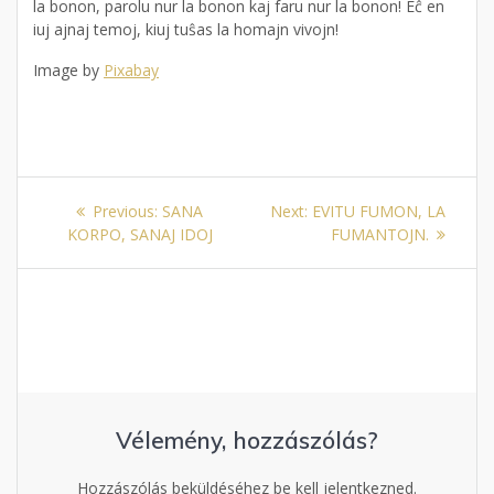
la bonon, parolu nur la bonon kaj faru nur la bonon! Eĉ en
iuj ajnaj temoj, kiuj tuŝas la homajn vivojn!
Image by
Pixabay
Bejegyzés
Previous
Next
Previous:
SANA
Next:
EVITU FUMON, LA
navigáció
post:
post:
KORPO, SANAJ IDOJ
FUMANTOJN.
Vélemény, hozzászólás?
Hozzászólás beküldéséhez be kell jelentkezned.