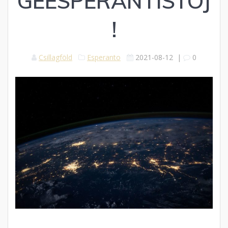
GEESPERANTISTOJ
!
Csillagföld
Esperanto
2021-08-12
|
0