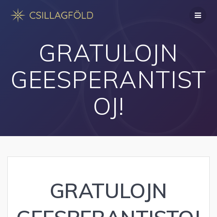
Skip
to
content
GRATULOJN
GEESPERANTIST
OJ!
GRATULOJN