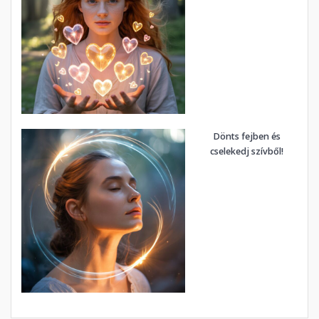
Dönts fejben és
cselekedj szívből!