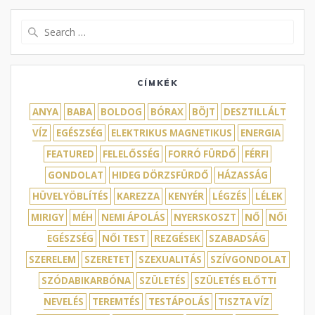
Search
for:
CÍMKÉK
ANYA
BABA
BOLDOG
BÓRAX
BÖJT
DESZTILLÁLT
VÍZ
EGÉSZSÉG
ELEKTRIKUS MAGNETIKUS
ENERGIA
FEATURED
FELELŐSSÉG
FORRÓ FÜRDŐ
FÉRFI
GONDOLAT
HIDEG DÖRZSFÜRDŐ
HÁZASSÁG
HÜVELYÖBLÍTÉS
KAREZZA
KENYÉR
LÉGZÉS
LÉLEK
MIRIGY
MÉH
NEMI ÁPOLÁS
NYERSKOSZT
NŐ
NŐI
EGÉSZSÉG
NŐI TEST
REZGÉSEK
SZABADSÁG
SZERELEM
SZERETET
SZEXUALITÁS
SZÍVGONDOLAT
SZÓDABIKARBÓNA
SZÜLETÉS
SZÜLETÉS ELŐTTI
NEVELÉS
TEREMTÉS
TESTÁPOLÁS
TISZTA VÍZ