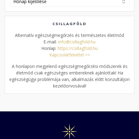
cikkek
CSILLAGFÖLD
Alternatív egészségmegőrzés és természetes életmód
E-mail:
info@csillagfold.hu
Honlap:
https://csillagfold.hu
Kapcsolatfelvétel >>
A honlapon megjelenő egészségmegőrzési módszerek és
életmód csak egészséges embereknek ajánlottak! Ha
egészségügyi problémája van, alkalmazás előtt konzultáljon
kezelőorvosával!