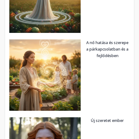
A nő hatása és szerepe
a párkapcsolatban és a
fejlődésben
Új szeretet ember