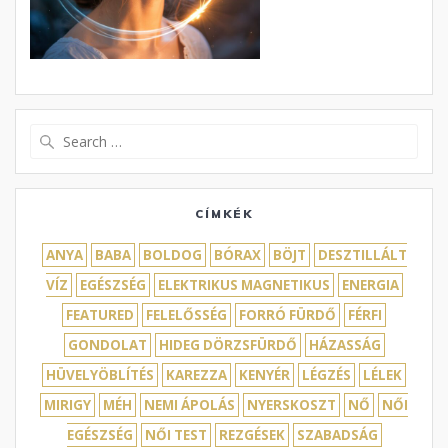
Search
for:
CÍMKÉK
ANYA
BABA
BOLDOG
BÓRAX
BÖJT
DESZTILLÁLT
VÍZ
EGÉSZSÉG
ELEKTRIKUS MAGNETIKUS
ENERGIA
FEATURED
FELELŐSSÉG
FORRÓ FÜRDŐ
FÉRFI
GONDOLAT
HIDEG DÖRZSFÜRDŐ
HÁZASSÁG
HÜVELYÖBLÍTÉS
KAREZZA
KENYÉR
LÉGZÉS
LÉLEK
MIRIGY
MÉH
NEMI ÁPOLÁS
NYERSKOSZT
NŐ
NŐI
EGÉSZSÉG
NŐI TEST
REZGÉSEK
SZABADSÁG