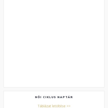
NŐI CIKLUS NAPTÁR
Táblázat letöltése >>