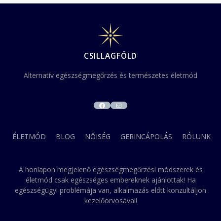
CSILLAGFÖLD
Alternatív egészségmegőrzés és természetes életmód
FACEBOOK
MAIL
ÉLETMÓD
BLOG
NŐISÉG
GERINCÁPOLÁS
RÓLUNK
A honlapon megjelenő egészségmegőrzési módszerek és
életmód csak egészséges embereknek ajánlottak! Ha
egészségügyi problémája van, alkalmazás előtt konzultáljon
kezelőorvosával!