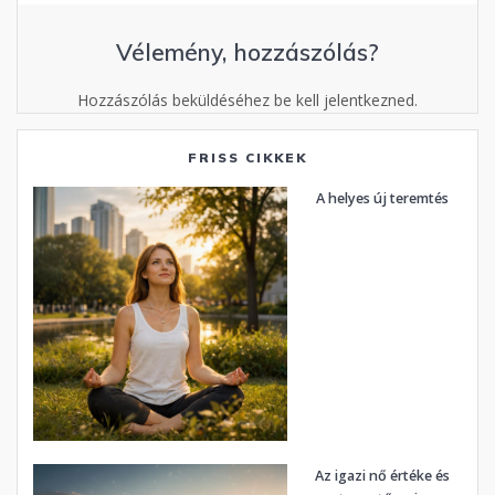
Vélemény, hozzászólás?
Hozzászólás beküldéséhez be kell jelentkezned.
FRISS CIKKEK
A helyes új teremtés
Az igazi nő értéke és