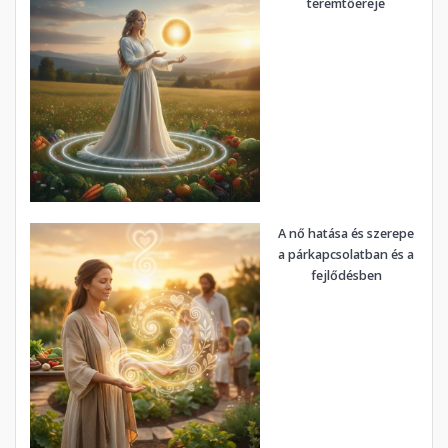
teremtőereje
A nő hatása és szerepe
a párkapcsolatban és a
fejlődésben