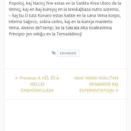
Popoloj, kaj Nacioj fine estas en la Sankta Krea Utero de la
Virinoj, kaj en iliaj kuirejoj en la kreskaĵbaza nutro sistemo,
– kaj tiu ĉi tuta Konaro estas kaŝite en la sana Virina korpo,
interna Saĝeco, sobra cerbo, kaj en la kuireja manlerto
Virina. Alvenis de’l temp’, ke la Sakrala Alta KvalitaVirina
Principio jen vekiĝu en la Ternaskitinoj!
EDUKADO
Bejegyzés
Previous
Next
Previous:
A NŐ, ÉS A
Next:
NASKI KVALITAN
navigáció
post:
post:
MELLEI
HOMARON KAJ
ÖNGYÓGYULÁSA
ESPERANTISTOJN