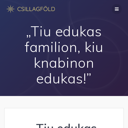
Skip
to
content
„Tiu edukas
familion, kiu
knabinon
edukas!”