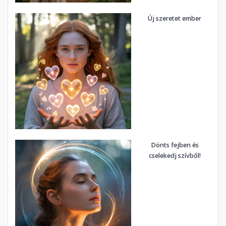
Új szeretet ember
Dönts fejben és
cselekedj szívből!