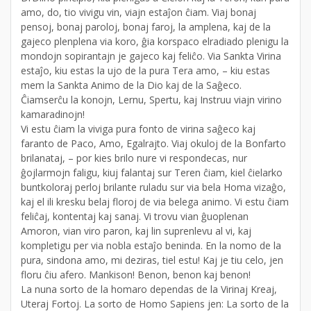
amo, do, tio vivigu vin, viajn estaĵon ĉiam. Viaj bonaj
pensoj, bonaj paroloj, bonaj faroj, la amplena, kaj de la
gajeco plenplena via koro, ĝia korspaco elradiado plenigu la
mondojn sopirantajn je gajeco kaj feliĉo. Via Sankta Virina
estaĵo, kiu estas la ujo de la pura Tera amo, – kiu estas
mem la Sankta Animo de la Dio kaj de la Saĝeco.
Ĉiamserĉu la konojn, Lernu, Spertu, kaj Instruu viajn virino
kamaradinojn!
Vi estu ĉiam la viviga pura fonto de virina saĝeco kaj
faranto de Paco, Amo, Egalrajto. Viaj okuloj de la Bonfarto
brilanataj, – por kies brilo nure vi respondecas, nur
ĝojlarmojn faligu, kiuj falantaj sur Teren ĉiam, kiel ĉielarko
buntkoloraj perloj brilante ruladu sur via bela Homa vizaĝo,
kaj el ili kresku belaj floroj de via belega animo. Vi estu ĉiam
feliĉaj, kontentaj kaj sanaj. Vi trovu vian ĝuoplenan
Amoron, vian viro paron, kaj lin suprenlevu al vi, kaj
kompletigu per via nobla estaĵo beninda. En la nomo de la
pura, sindona amo, mi deziras, tiel estu! Kaj je tiu celo, jen
floru ĉiu afero. Mankison! Benon, benon kaj benon!
La nuna sorto de la homaro dependas de la Virinaj Kreaj,
Uteraj Fortoj. La sorto de Homo Sapiens jen: La sorto de la