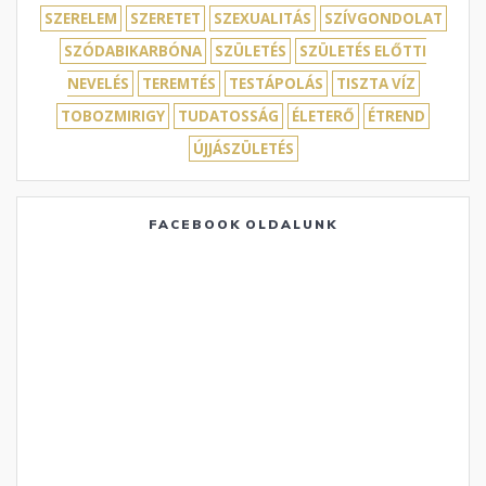
SZERELEM
SZERETET
SZEXUALITÁS
SZÍVGONDOLAT
SZÓDABIKARBÓNA
SZÜLETÉS
SZÜLETÉS ELŐTTI
NEVELÉS
TEREMTÉS
TESTÁPOLÁS
TISZTA VÍZ
TOBOZMIRIGY
TUDATOSSÁG
ÉLETERŐ
ÉTREND
ÚJJÁSZÜLETÉS
FACEBOOK OLDALUNK