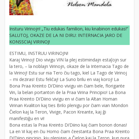
Insturu Virinojn! „Tiu edukas familion, kiu knabinon edukas!”
SALUTOJ, OKAZE DE LA NI DIRU: INTERNACIA JARO DE
KONSSCIAJ VIRINOJ!
ESTIMU, INSTRUU VIRINOJN!
Karaj Virinoj! Dio vivigu VIN la plej estimindajn estaĵojn sur
la tero, – la noblajn Virinojn, okaze de la Internacia Tago de
la Virinoj! Estu sur nia Tero ĉiu tago, kiel La Tago de Virinoj
– mi deziras! Estu feliĉaj! La Suno brilu en viaj koroj! La
Bona Praa Kreinto Di’Diino vivigu vin ĉiam bele, florigante
Vin, la belan portanton de la Praa Virina Principio! La Bona
Praa Kreinto Di’Diino vivigu en vi ĉiam la Altan Homan
Virinan Kvaliton kaj ties Brilo plenigu por ĉiam vian Mondon
Ĉielon kaj la Teron, Vivige, Pacon Kreante, kaj ĝi
manifestiĝu en vi!
Bona estas la Praa Kreinto Di’Diino kaj ĉiam bonon donas!
La en Vi kaj en ĉiu Homo ĉiam ĉeestanta Bona Praa Kreinto
Di’Diino pincipio, kiu plenigas a Ĉielon kaj la Teron, kun pura