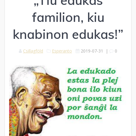
„Tiu edukas
familion, kiu
knabinon edukas!”
Csillagföld
Esperanto
2019-07-31
|
0