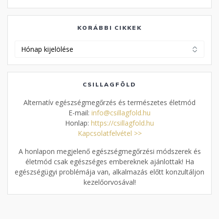
KORÁBBI CIKKEK
Korábbi
cikkek
CSILLAGFÖLD
Alternatív egészségmegőrzés és természetes életmód
E-mail:
info@csillagfold.hu
Honlap:
https://csillagfold.hu
Kapcsolatfelvétel >>
A honlapon megjelenő egészségmegőrzési módszerek és
életmód csak egészséges embereknek ajánlottak! Ha
egészségügyi problémája van, alkalmazás előtt konzultáljon
kezelőorvosával!