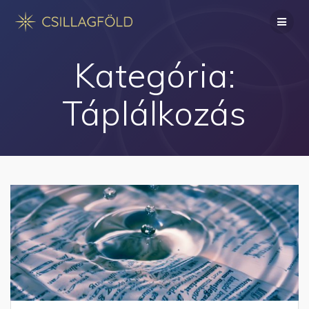
Skip
to
content
Kategória:
Táplálkozás