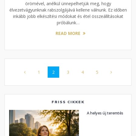
örömével, anélkül ünnepelhetjük meg, hogy
élvezetvágyunknak rabszolgájává kellene válnunk. Ez időben
inkább jobb elkészítési módokat és étel összeállításokat
próbálunk…
READ MORE
Posts
Page
Page
Page
Page
Page
1
2
3
4
5
navigation
FRISS CIKKEK
A helyes új teremtés