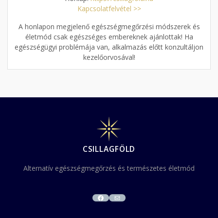
Kapcsolatfelvétel >>
A honlapon megjelenő egészségmegőrzési módszerek és
életmód csak egészséges embereknek ajánlottak! Ha
egészségügyi problémája van, alkalmazás előtt konzultáljon
kezelőorvosával!
CSILLAGFÖLD
Alternatív egészségmegőrzés és természetes életmód
FACEBOOK
MAIL