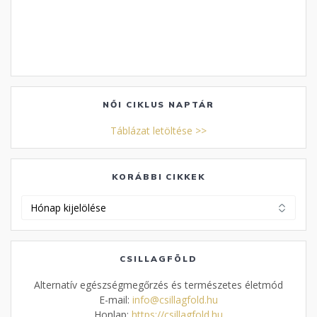
NŐI CIKLUS NAPTÁR
Táblázat letöltése >>
KORÁBBI CIKKEK
Korábbi
cikkek
CSILLAGFÖLD
Alternatív egészségmegőrzés és természetes életmód
E-mail:
info@csillagfold.hu
Honlap:
https://csillagfold.hu