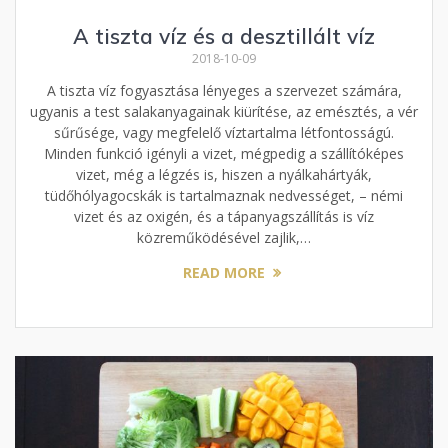
A tiszta víz és a desztillált víz
2018-10-09
A tiszta víz fogyasztása lényeges a szervezet számára,
ugyanis a test salakanyagainak kiürítése, az emésztés, a vér
sűrűsége, vagy megfelelő víztartalma létfontosságú.
Minden funkció igényli a vizet, mégpedig a szállítóképes
vizet, még a légzés is, hiszen a nyálkahártyák,
tüdőhólyagocskák is tartalmaznak nedvességet, – némi
vizet és az oxigén, és a tápanyagszállítás is víz
közreműködésével zajlik,…
READ MORE