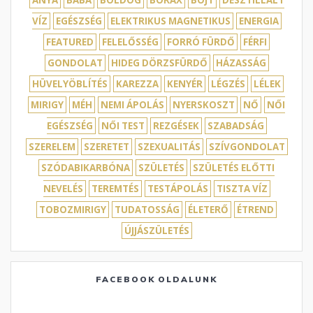
ANYA
BABA
BOLDOG
BÓRAX
BÖJT
DESZTILLÁLT
VÍZ
EGÉSZSÉG
ELEKTRIKUS MAGNETIKUS
ENERGIA
FEATURED
FELELŐSSÉG
FORRÓ FÜRDŐ
FÉRFI
GONDOLAT
HIDEG DÖRZSFÜRDŐ
HÁZASSÁG
HÜVELYÖBLÍTÉS
KAREZZA
KENYÉR
LÉGZÉS
LÉLEK
MIRIGY
MÉH
NEMI ÁPOLÁS
NYERSKOSZT
NŐ
NŐI
EGÉSZSÉG
NŐI TEST
REZGÉSEK
SZABADSÁG
SZERELEM
SZERETET
SZEXUALITÁS
SZÍVGONDOLAT
SZÓDABIKARBÓNA
SZÜLETÉS
SZÜLETÉS ELŐTTI
NEVELÉS
TEREMTÉS
TESTÁPOLÁS
TISZTA VÍZ
TOBOZMIRIGY
TUDATOSSÁG
ÉLETERŐ
ÉTREND
ÚJJÁSZÜLETÉS
FACEBOOK OLDALUNK