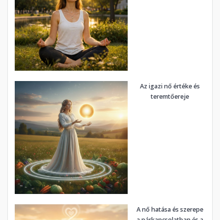
Az igazi nő értéke és
teremtőereje
A nő hatása és szerepe
a párkapcsolatban és a