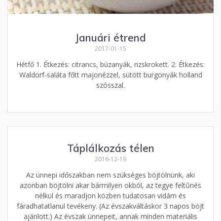
Januári étrend
2017-01-15
Hétfő 1. Étkezés: citrancs, búzanyák, rizskrokett. 2. Étkezés:
Waldorf-saláta főtt majonézzel, sütött burgonyák holland
szósszal.
Táplálkozás télen
2016-12-19
Az ünnepi időszakban nem szükséges böjtölnünk, aki
azonban böjtölni akar bármilyen okból, az tegye feltűnés
nélkül és maradjon közben tudatosan vidám és
fáradhatatlanul tevékeny. (Az évszakváltáskor 3 napos böjt
ajánlott.) Az évszak ünnepeit, annak minden materiális