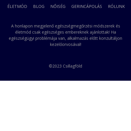
ÉLETMÓD
BLOG
NŐISÉG
GERINCÁPOLÁS
RÓLUNK
A honlapon megjelenő egészségmegőrzési módszerek és
életmód csak egészséges embereknek ajánlottak! Ha
egészségügyi problémája van, alkalmazás előtt konzultáljon
kezelőorvosával!
©2023 Csillagföld