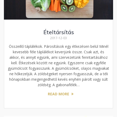
Ételtársítás
2017-12-03
Összeillő táplálékok. Párosítások egy étkezésen belül Minél
kevesebb féle táplálékot keverjünk össze. Csak azt, és
akkor, és annyit együnk, ami szervezetünk fenntartásához
kell. Étkezések között ne együnk. Egyszerre csak egyféle
gyümölcsöt fogyasszunk. A gyümölcsöket, olajos magvakat
ne hőkezeljük. A zöldségeket nyersen fogyasszuk, de a téli
hónapokban megengedhető kevés enyhén párolt vagy sült
zöldség. A gabonafélék…
READ MORE